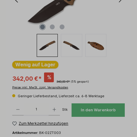
Wenig auf Lager
%
342,00 €*
360,00 €*
(5% gespart)
Preise inkl. MwSt. zzgl. Versandkosten
Geringer Lieferbestand, Lieferzeit ca. 6-8 Werktage
Produkt Anzahl: Gib den gewünschten Wert ein oder benutze die Schaltflächen um d
Stk
In den Warenkorb
Zum Merkzettel hinzufügen
Artikelnummer:
BK-02ZT003