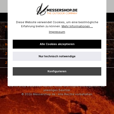
Kostenloser Versand ab 50 Euro
Diese Website verwendet Cookies, um eine bestmögliche
Erfahrung bieten zu können.
Mehr Informationen ...
Kontakt
Impressum
Vertrag widerrufen
Alle Cookies akzeptieren
Rechtliches
Zahlungsarten
Nur technisch notwendige
Zertifizierung
Konfigurieren
* Alle Preise inkl. gesetzl. Mehrwertsteuer zzgl.
Versandkosten
und ggf.
Nachnahmegebühren, wenn nicht anders angegeben.
Die im Shop erwähnten Namen, Bilder und Logos sind Eigentum der
jeweiligen Besitzer.
© 2026 Messershop.de - Alle Rechte vorbehalten.