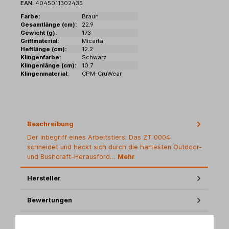
EAN:
4045011302435
Farbe:
Braun
Gesamtlänge (cm):
22.9
Gewicht (g):
173
Griffmaterial:
Micarta
Heftlänge (cm):
12.2
Klingenfarbe:
Schwarz
Klingenlänge (cm):
10.7
Klingenmaterial:
CPM-CruWear
Beschreibung
Der Inbegriff eines Arbeitstiers: Das ZT 0004
schneidet und hackt sich durch die härtesten Outdoor-
und Bushcraft-Herausford…
Mehr
Hersteller
Bewertungen