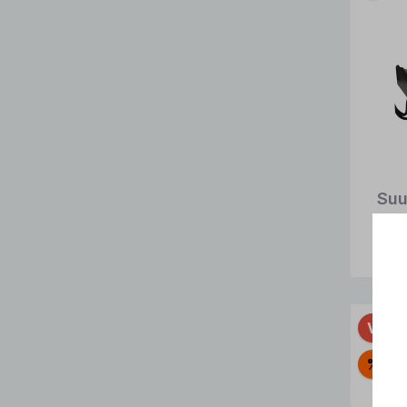
Suu
Vorbe
%