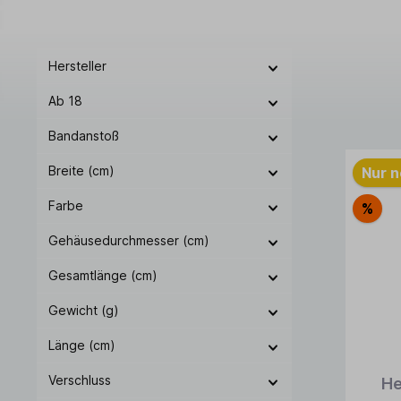
Es werden 24 von 44 Produkten angezeigt.
Hersteller
Ab 18
Bandanstoß
Breite (cm)
Nur n
Farbe
%
Gehäusedurchmesser (cm)
Gesamtlänge (cm)
Gewicht (g)
Länge (cm)
Verschluss
He