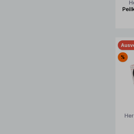
H
Peil
Ausv
%
Her