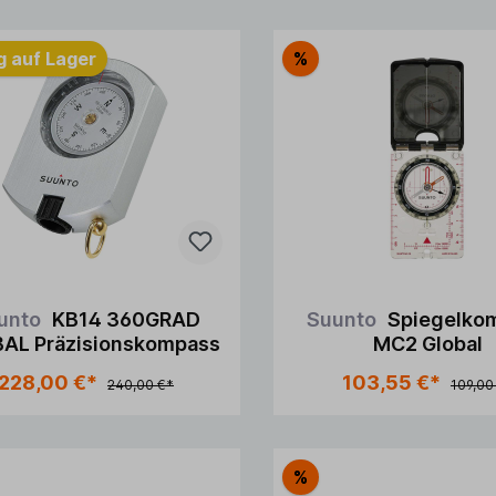
 auf Lager
%
unto
KB14 360GRAD
Suunto
Spiegelko
AL Präzisionskompass
MC2 Global
In den Warenkorb
In de
228,00 €*
103,55 €*
240,00 €*
109,00
%