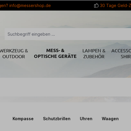
gen?
info@messershop.de
30 Tage Geld-Z
MESS- &
WERKZEUG &
LAMPEN &
ACCESSO
OPTISCHE GERÄTE
OUTDOOR
ZUBEHÖR
SHIR
Kompasse
Schutzbrillen
Uhren
Waagen