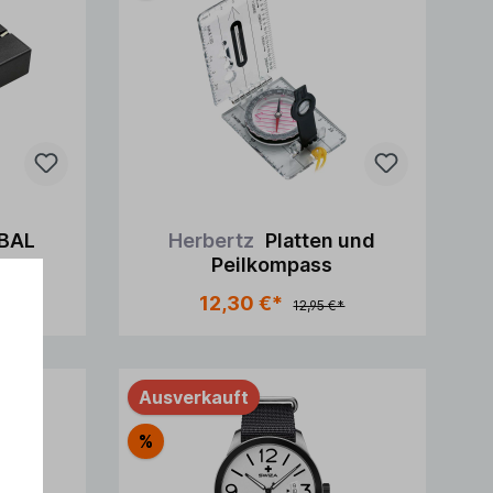
BAL
Herbertz
Platten und
Peilkompass
n Warenkorb
In den Warenkorb
12,30 €*
 €*
12,95 €*
Ausverkauft
%