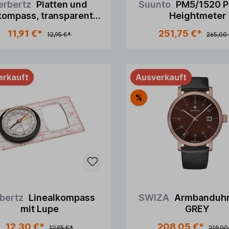
erbertz
Platten und
Suunto
PM5/1520 P
kompass, transparente
Heightmeter
Bodenplatte,
11,91 €*
251,75 €*
12,95 €*
265,00
erkauft
Ausverkauft
%
bertz
Linealkompass
SWIZA
Armbanduh
mit Lupe
GREY
12,30 €*
208,05 €*
12,95 €*
219,00