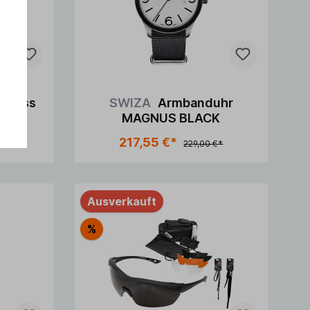
ompass
SWIZA
Armbanduhr
MAGNUS BLACK
217,55 €*
*
229,00 €*
Ausverkauft
%