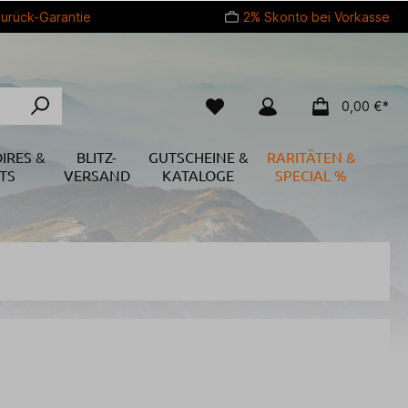
urück-Garantie
2% Skonto bei Vorkasse
0,00 €*
IRES &
BLITZ-
GUTSCHEINE &
RARITÄTEN &
TS
VERSAND
KATALOGE
SPECIAL %