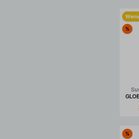
Wenig
%
Su
GLOB
%