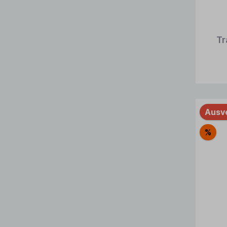
Tr
Ausv
%