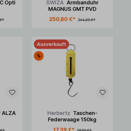
C Opti
SWIZA
Armbanduhr
MAGNUS GMT PVD
250,80 €*
 €*
264,00 €*
Ausverkauft
%
r ALZA
Herbertz
Taschen-
Federwaage 150kg
17,39 €*
 €*
18,90 €*