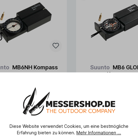
nto
MB6NH Kompass
Suunto
MB6 GLO
Kompass
In den Warenkorb
In de
103,55 €*
128,25 €*
109,00 €*
135,00
stellbar
Ausverkauft
%
Diese Website verwendet Cookies, um eine bestmögliche
Erfahrung bieten zu können.
Mehr Informationen ...