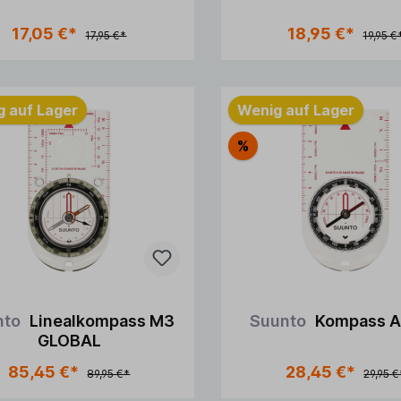
In den Warenkorb
In de
17,05 €*
18,95 €*
17,95 €*
19,95 €
 auf Lager
Wenig auf Lager
%
nto
Linealkompass M3
Suunto
Kompass 
GLOBAL
In den Warenkorb
In de
85,45 €*
28,45 €*
89,95 €*
29,95 €