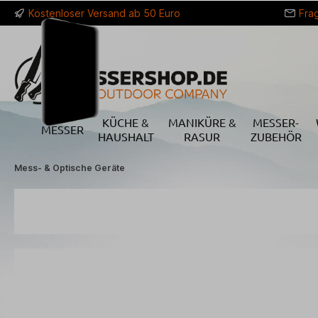
Kostenloser Versand ab 50 Euro
Fra
springen
Zur Hauptnavigation springen
KÜCHE &
MANIKÜRE &
MESSER-
MESSER
HAUSHALT
RASUR
ZUBEHÖR
Mess- & Optische Geräte