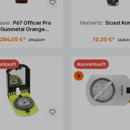
aser
P67 Officer Pro
Herbertz
Scout Ko
Gunmetal Orange
Kautschuk
284,05 €*
12,30 €*
299,00 €*
12,95 €
erkauft
Ausverkauft
%