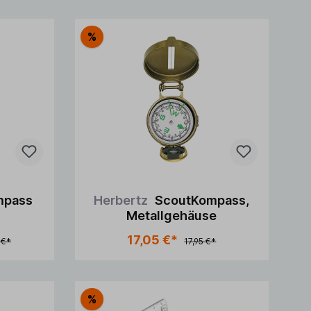
%
mpass
Herbertz
ScoutKompass,
Metallgehäuse
n Warenkorb
In den Warenkorb
17,05 €*
 €*
17,95 €*
%