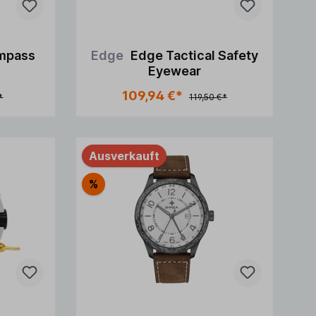
mpass
Edge
Edge Tactical Safety
Eyewear
109,94 €*
*
119,50 €*
Ausverkauft
%