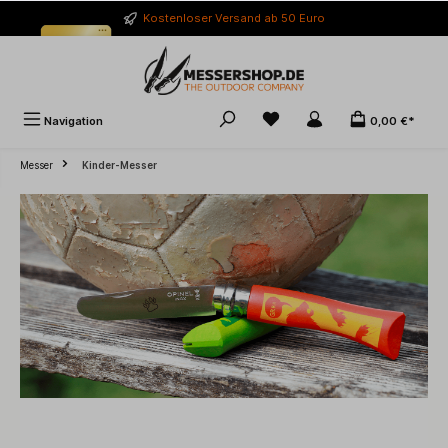
alt springen
Kostenloser Versand ab 50 Euro
Navigation
0,00 €*
Messer
Kinder-Messer