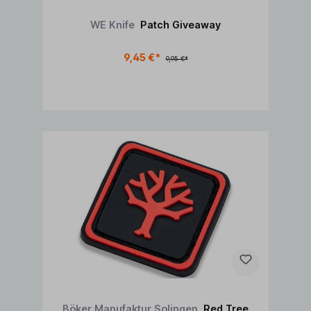
WE Knife
Patch Giveaway
9,45 €*
9,95 €*
In den Warenkorb
Böker Manufaktur Solingen
Red Tree