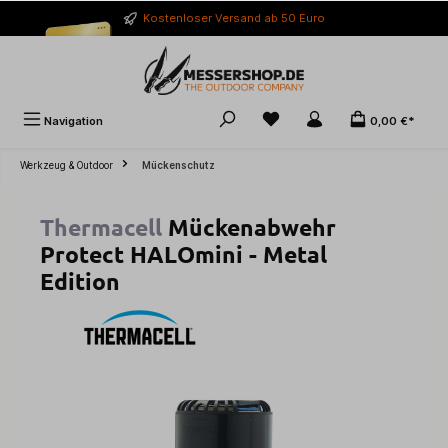
alt springen
Kostenloser Versand ab 50 Euro
Navigation
0,00 €*
Werkzeug & Outdoor
Mückenschutz
Thermacell
Mückenabwehr
Protect HALOmini - Metal
Edition
Bildergalerie überspringen