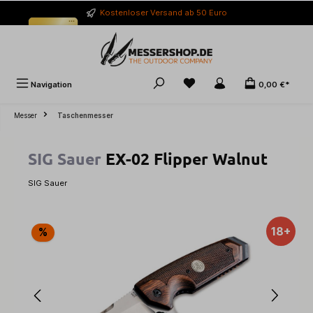
alt springen
Kostenloser Versand ab 50 Euro
Navigation
0,00 €*
Messer
Taschenmesser
SIG Sauer
EX-02 Flipper Walnut
SIG Sauer
Bildergalerie überspringen
18+
%