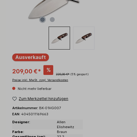
Ausverkauft
%
209,00 €*
220,00 €*
(5% gespart)
Preise inkl. MwSt. zzgl. Versandkosten
Nicht mehr lieferbar
Zum Merkzettel hinzufügen
Artikelnummer:
BK-01HG007
EAN:
4045011169663
Designer:
Allen
Elishewitz
Farbe:
Braun
Gesamtlänge (cm):
22.2