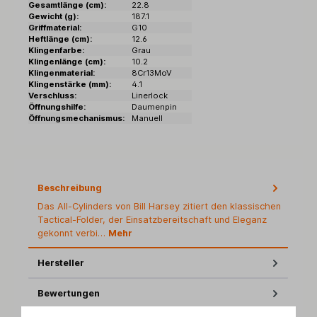
Gesamtlänge (cm):
22.8
Gewicht (g):
187.1
Griffmaterial:
G10
Heftlänge (cm):
12.6
Klingenfarbe:
Grau
Klingenlänge (cm):
10.2
Klingenmaterial:
8Cr13MoV
Klingenstärke (mm):
4.1
Verschluss:
Linerlock
Öffnungshilfe:
Daumenpin
Öffnungsmechanismus:
Manuell
Beschreibung
Das All-Cylinders von Bill Harsey zitiert den klassischen
Tactical-Folder, der Einsatzbereitschaft und Eleganz
gekonnt verbi…
Mehr
Hersteller
Bewertungen