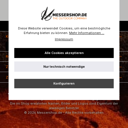
Kostenloser Versand ab 50 Euro
Diese Website verwendet Cookies, um eine bestmögliche
Erfahrung bieten zu können.
Mehr Informationen ...
Kontakt
Impressum
Vertrag widerrufen
Alle Cookies akzeptieren
Rechtliches
Nur technisch notwendige
Zahlungsarten
Zertifizierung
Konfigurieren
* Alle Preise inkl. gesetzl. Mehrwertsteuer zzgl.
Versandkosten
und ggf.
Nachnahmegebühren, wenn nicht anders angegeben.
Die im Shop erwähnten Namen, Bilder und Logos sind Eigentum der
jeweiligen Besitzer.
© 2026 Messershop.de - Alle Rechte vorbehalten.