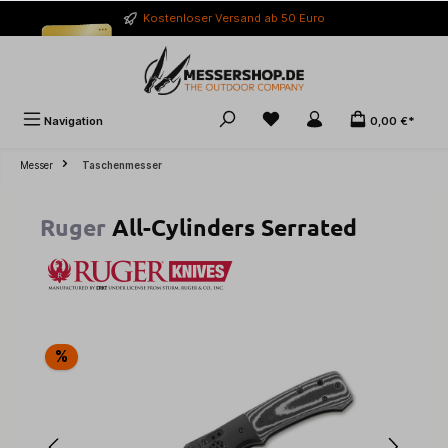
alt springen
Kostenloser Versand ab 50 Euro
Navigation
0,00 €*
Messer
Taschenmesser
Ruger
All-Cylinders Serrated
Bildergalerie überspringen
%