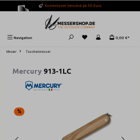
alt springen
Kostenloser Versand ab 50 Euro
Navigation
0,00 €*
Messer
Taschenmesser
Mercury
913-1LC
Bildergalerie überspringen
%