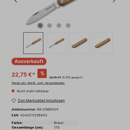
Ausverkauft
%
22,75 €*
23,95 €*
(5.01% gespart)
Preise inkl. MwSt. zzgl. Versandkosten
Nicht mehr lieferbar
Zum Merkzettel hinzufügen
Artikelnummer:
BK-01MR009
EAN:
4045011238802
Farbe:
Braun
Gesamtlänge (cm):
17.5