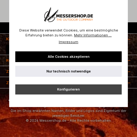
Kostenloser Versand ab 50 Euro
Diese Website verwendet Cookies, um eine bestmögliche
Erfahrung bieten zu können.
Mehr Informationen ...
Kontakt
Impressum
Vertrag widerrufen
Alle Cookies akzeptieren
Rechtliches
Nur technisch notwendige
Zahlungsarten
Zertifizierung
Konfigurieren
* Alle Preise inkl. gesetzl. Mehrwertsteuer zzgl.
Versandkosten
und ggf.
Nachnahmegebühren, wenn nicht anders angegeben.
Die im Shop erwähnten Namen, Bilder und Logos sind Eigentum der
jeweiligen Besitzer.
© 2026 Messershop.de - Alle Rechte vorbehalten.