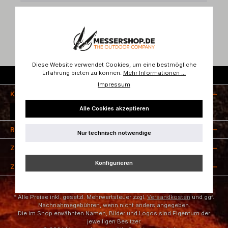
Bewertungen
Diese Website verwendet Cookies, um eine bestmögliche
Erfahrung bieten zu können.
Mehr Informationen ...
Kostenloser Versand ab 50 Euro
Impressum
Kontakt
Alle Cookies akzeptieren
Vertrag widerrufen
Rechtliches
Nur technisch notwendige
Zahlungsarten
Konfigurieren
Zertifizierung
* Alle Preise inkl. gesetzl. Mehrwertsteuer zzgl.
Versandkosten
und ggf.
Nachnahmegebühren, wenn nicht anders angegeben.
Die im Shop erwähnten Namen, Bilder und Logos sind Eigentum der
jeweiligen Besitzer.