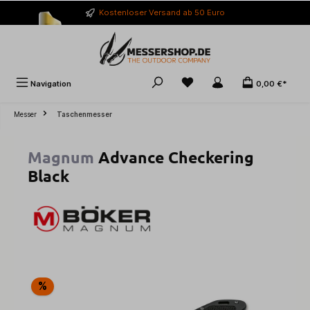
alt springen
Kostenloser Versand ab 50 Euro
Navigation
0,00 €*
Messer
Taschenmesser
Magnum
Advance Checkering
Black
Bildergalerie überspringen
%