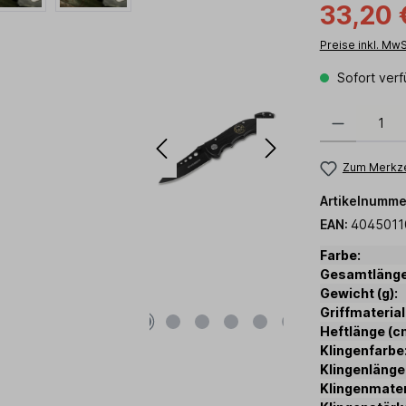
33,20 
Preise inkl. Mw
Sofort verf
Produkt Anzahl:
Zum Merkze
Artikelnumme
EAN:
4045011
Farbe:
Gesamtlänge
Gewicht (g):
Griffmaterial
Heftlänge (c
Klingenfarbe
Klingenlänge
Klingenmater