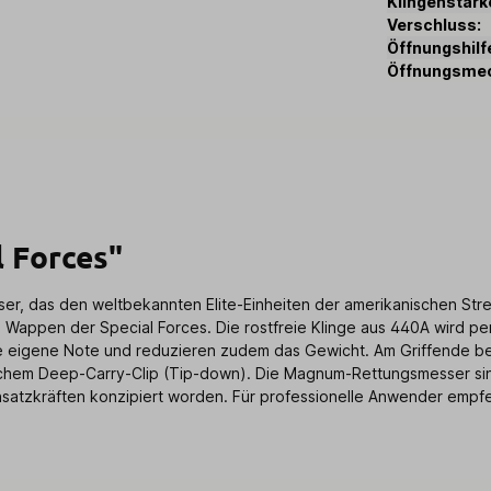
Klingenstärk
Verschluss:
Öffnungshilf
Öffnungsme
 Forces"
er, das den weltbekannten Elite-Einheiten der amerikanischen Stre
em Wappen der Special Forces. Die rostfreie Klinge aus 440A wird p
ine eigene Note und reduzieren zudem das Gewicht. Am Griffende be
schem Deep-Carry-Clip (Tip-down). Die Magnum-Rettungsmesser sind v
Einsatzkräften konzipiert worden. Für professionelle Anwender empf