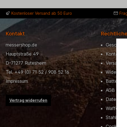
Kostenloser Versand ab 50 Euro
Fra
Kontakt
Rechtlich
messershop.de
Geschenk
Hauptstraße 49
Kontakt
D-71277 Rutesheim
Versand &
Tel. +49 (0) 71 52 / 908 52 16
Widerrufs
Impressum
Batteriev
AGB
Datensch
Vertrag widerrufen
Waffenrec
Stahlschlü
Cookies