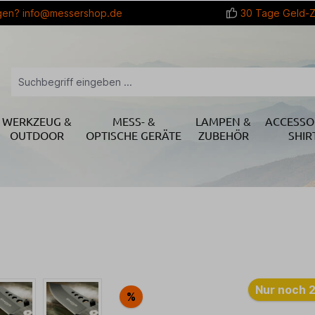
gen?
info@messershop.de
30 Tage Geld-Z
WERKZEUG &
MESS- &
LAMPEN &
ACCESSO
OUTDOOR
OPTISCHE GERÄTE
ZUBEHÖR
SHIR
Nur noch 2
%