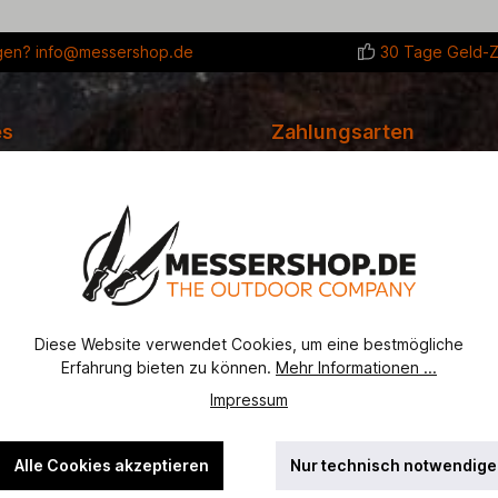
gen?
info@messershop.de
30 Tage Geld-Z
es
Zahlungsarten
gutscheine
 Bezahlung
recht
erordnung
Diese Website verwendet Cookies, um eine bestmögliche
Erfahrung bieten zu können.
Mehr Informationen ...
utz
Impressum
ht
ssel
Alle Cookies akzeptieren
Nur technisch notwendige