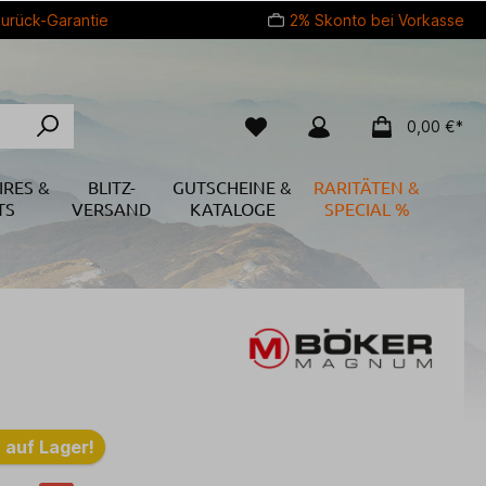
urück-Garantie
2% Skonto bei Vorkasse
0,00 €*
IRES &
BLITZ-
GUTSCHEINE &
RARITÄTEN &
TS
VERSAND
KATALOGE
SPECIAL %
 auf Lager!