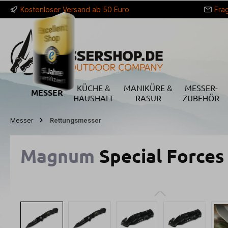
Kostenloser Versand ab 50 Euro
Fra
springen
Zur Hauptnavigation springen
KÜCHE &
MANIKÜRE &
MESSER-
MESSER
HAUSHALT
RASUR
ZUBEHÖR
Messer
Rettungsmesser
Magnum
Special Forces
Bildergalerie überspringen