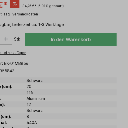
€*
%
34,95 €*
(5.01% gespart)
St. zzgl. Versandkosten
ügbar, Lieferzeit ca. 1-3 Werktage
 Gib den gewünschten Wert ein oder benutze die Schaltflächen um die Anz
Stk
In den Warenkorb
ttel hinzufügen
r:
BK-01MB856
055843
Schwarz
 (cm):
20
116
:
Aluminium
m):
12
:
Schwarz
 (cm):
8
ial:
440A