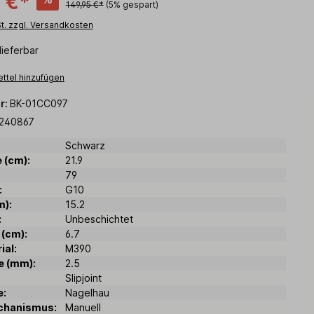
 €*
149,95 €*
(5% gespart)
St. zzgl. Versandkosten
lieferbar
ttel hinzufügen
r:
BK-01CC097
240867
Schwarz
 (cm):
21.9
79
:
G10
m):
15.2
:
Unbeschichtet
 (cm):
6.7
ial:
M390
e (mm):
2.5
Slipjoint
e:
Nagelhau
chanismus:
Manuell