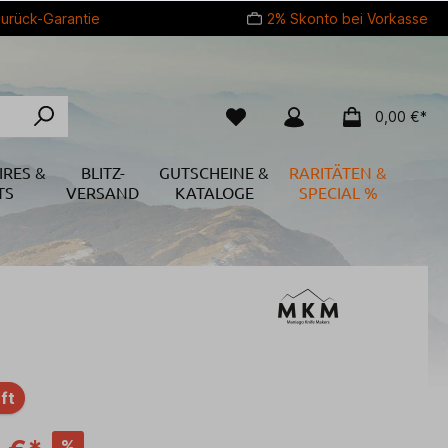
urück-Garantie
2% Skonto bei Vorkasse
0,00 €*
IRES &
BLITZ-
GUTSCHEINE &
RARITÄTEN &
TS
VERSAND
KATALOGE
SPECIAL %
ft
%