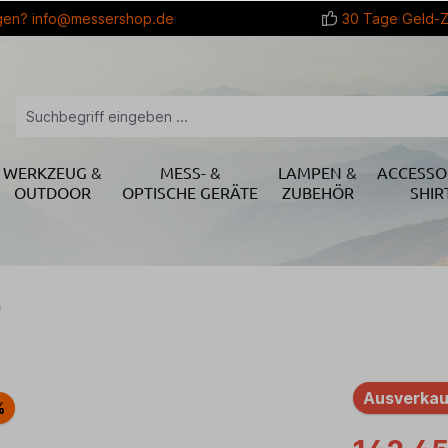
gen?
info@messershop.de
30 Tage Geld-Z
WERKZEUG &
MESS- &
LAMPEN &
ACCESSO
OUTDOOR
OPTISCHE GERÄTE
ZUBEHÖR
SHIR
0
Ausverkau
%