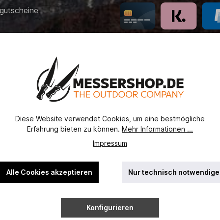
gutscheine
 Bezahlung
recht
erordnung
utz
Diese Website verwendet Cookies, um eine bestmögliche
ht
Erfahrung bieten zu können.
Mehr Informationen ...
ssel
Impressum
Alle Cookies akzeptieren
Nur technisch notwendige
Konfigurieren
ehrwertsteuer zzgl.
Versandkosten
und ggf. Nachnahmegebühren, w