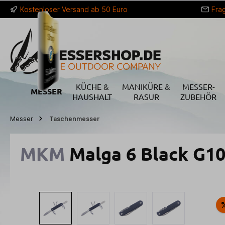
Kostenloser Versand ab 50 Euro
Fra
springen
Zur Hauptnavigation springen
KÜCHE &
MANIKÜRE &
MESSER-
MESSER
HAUSHALT
RASUR
ZUBEHÖR
Messer
Taschenmesser
MKM
Malga 6 Black G1
Bildergalerie überspringen