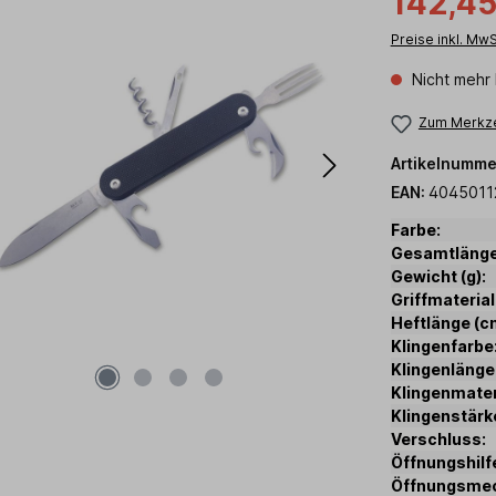
142,45
Preise inkl. Mw
Nicht mehr 
Zum Merkze
Artikelnumme
EAN:
4045011
Farbe:
Gesamtlänge
Gewicht (g):
Griffmaterial
Heftlänge (c
Klingenfarbe
Klingenlänge
Klingenmater
Klingenstärk
Verschluss:
Öffnungshilf
Öffnungsme