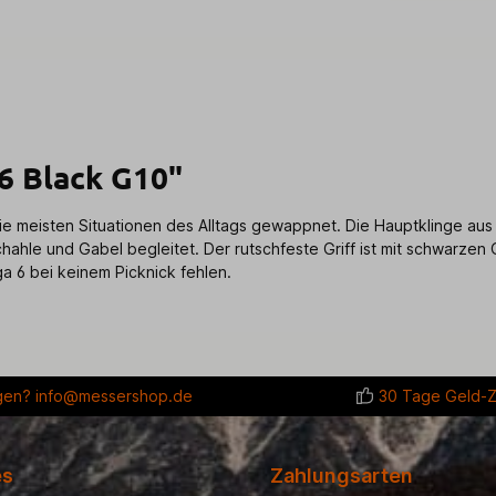
6 Black G10"
die meisten Situationen des Alltags gewappnet. Die Hauptklinge a
ahle und Gabel begleitet. Der rutschfeste Griff ist mit schwarzen
a 6 bei keinem Picknick fehlen.
gen?
info@messershop.de
30 Tage Geld-Z
es
Zahlungsarten