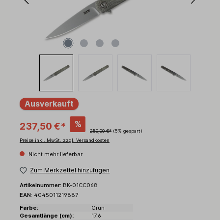
Ausverkauft
%
237,50 €*
250,00 €*
(5% gespart)
Preise inkl. MwSt. zzgl. Versandkosten
Nicht mehr lieferbar
Zum Merkzettel hinzufügen
Artikelnummer:
BK-01CC068
EAN:
4045011219887
Farbe:
Grün
Gesamtlänge (cm):
17.6