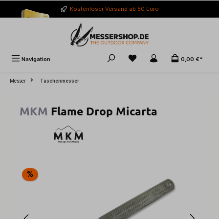
alt springen
Kostenloser Versand ab 50 Euro
Navigation
0,00 €*
Messer
Taschenmesser
MKM
Flame Drop Micarta
Bildergalerie überspringen
%