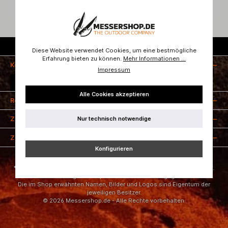
Kostenloser Versand ab 50 Euro
Diese Website verwendet Cookies, um eine bestmögliche
Erfahrung bieten zu können.
Mehr Informationen ...
Kontakt
Impressum
Vertrag widerrufen
Alle Cookies akzeptieren
Rechtliches
Nur technisch notwendige
Zahlungsarten
Zertifizierung
Konfigurieren
* Alle Preise inkl. gesetzl. Mehrwertsteuer zzgl.
Versandkosten
und ggf.
Nachnahmegebühren, wenn nicht anders angegeben.
Die im Shop erwähnten Namen, Bilder und Logos sind Eigentum der
jeweiligen Besitzer.
© 2026 Messershop.de - Alle Rechte vorbehalten.