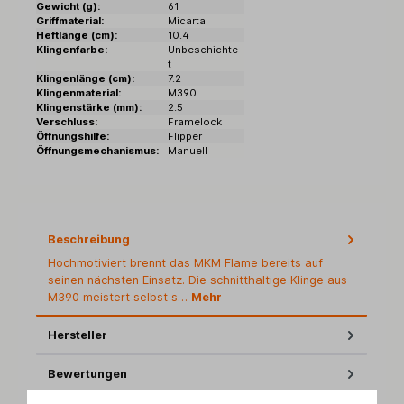
Gewicht (g):
61
Griffmaterial:
Micarta
Heftlänge (cm):
10.4
Klingenfarbe:
Unbeschichte
t
Klingenlänge (cm):
7.2
Klingenmaterial:
M390
Klingenstärke (mm):
2.5
Verschluss:
Framelock
Öffnungshilfe:
Flipper
Öffnungsmechanismus:
Manuell
Beschreibung
Hochmotiviert brennt das MKM Flame bereits auf
seinen nächsten Einsatz. Die schnitthaltige Klinge aus
M390 meistert selbst s…
Mehr
Hersteller
Bewertungen