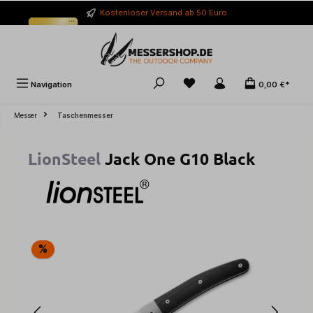
alt springen
Kostenloser Versand ab 50 Euro
Navigation
0,00 €*
Messer
Taschenmesser
LionSteel
Jack One G10 Black
Bildergalerie überspringen
%