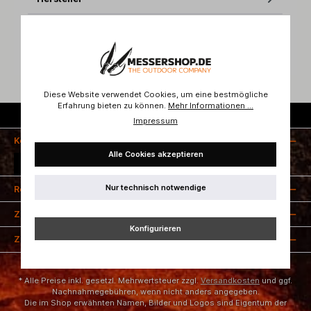
Bewertungen
Diese Website verwendet Cookies, um eine bestmögliche
Erfahrung bieten zu können.
Mehr Informationen ...
Kostenloser Versand ab 50 Euro
Impressum
Kontakt
Alle Cookies akzeptieren
Vertrag widerrufen
Nur technisch notwendige
Rechtliches
Zahlungsarten
Konfigurieren
Zertifizierung
* Alle Preise inkl. gesetzl. Mehrwertsteuer zzgl.
Versandkosten
und ggf.
Nachnahmegebühren, wenn nicht anders angegeben.
Die im Shop erwähnten Namen, Bilder und Logos sind Eigentum der