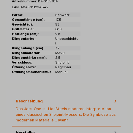
Artikelnummer:
BK-01LS184
EAN:
4045011234842
Farbe:
Schwarz
Gesamtlänge (cm):
17.5
Gewicht (g):
53
Griffmaterial:
G10
Heftlänge (cm):
9.8
Klingenfarbe:
Unbeschichte
t
Klingenlänge (cm):
7.7
Klingenmaterial:
M390
Klingenstärke (mm):
2.5
Verschluss:
Slipjoint
Öffnungshilfe:
Nagelhau
Öffnungsmechanismus:
Manuell
Beschreibung
Das Jack One ist LionSteels moderne Interpretation
eines klassischen Slipjoint-Messers. Die Symbiose aus
modernen Materialie…
Mehr
Hersteller