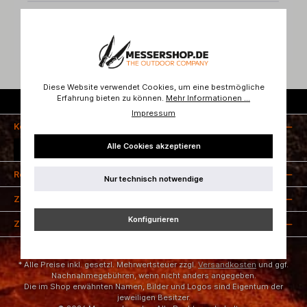
Bewertungen
Diese Website verwendet Cookies, um eine bestmögliche
Erfahrung bieten zu können.
Mehr Informationen ...
Kostenloser Versand ab 50 Euro
Impressum
Kontakt
Alle Cookies akzeptieren
Vertrag widerrufen
Rechtliches
Nur technisch notwendige
Zahlungsarten
Konfigurieren
Zertifizierung
* Alle Preise inkl. gesetzl. Mehrwertsteuer zzgl.
Versandkosten
und ggf.
Nachnahmegebühren, wenn nicht anders angegeben.
Die im Shop erwähnten Namen, Bilder und Logos sind Eigentum der
jeweiligen Besitzer.