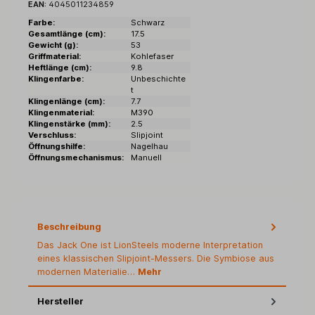
EAN:
4045011234859
Farbe:
Schwarz
Gesamtlänge (cm):
17.5
Gewicht (g):
53
Griffmaterial:
Kohlefaser
Heftlänge (cm):
9.8
Klingenfarbe:
Unbeschichte
t
Klingenlänge (cm):
7.7
Klingenmaterial:
M390
Klingenstärke (mm):
2.5
Verschluss:
Slipjoint
Öffnungshilfe:
Nagelhau
Öffnungsmechanismus:
Manuell
Beschreibung
Das Jack One ist LionSteels moderne Interpretation
eines klassischen Slipjoint-Messers. Die Symbiose aus
modernen Materialie…
Mehr
Hersteller