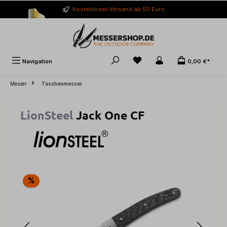
alt springen
Kostenloser Versand ab 50 Euro
Navigation
0,00 €*
Messer
Taschenmesser
LionSteel
Jack One CF
Bildergalerie überspringen
%