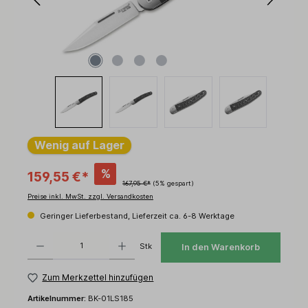
Wenig auf Lager
%
159,55 €*
167,95 €*
(5% gespart)
Preise inkl. MwSt. zzgl. Versandkosten
Geringer Lieferbestand, Lieferzeit ca. 6-8 Werktage
Produkt Anzahl: Gib den gewünschten Wert ein oder benutze die Schaltflächen um d
Stk
In den Warenkorb
Zum Merkzettel hinzufügen
Artikelnummer:
BK-01LS185