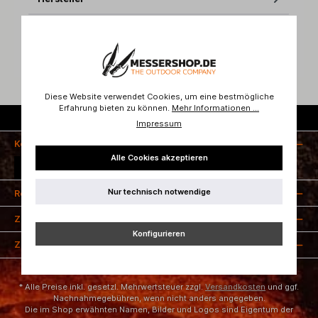
Bewertungen
Diese Website verwendet Cookies, um eine bestmögliche
Erfahrung bieten zu können.
Mehr Informationen ...
Kostenloser Versand ab 50 Euro
Impressum
Kontakt
Alle Cookies akzeptieren
Vertrag widerrufen
Nur technisch notwendige
Rechtliches
Zahlungsarten
Konfigurieren
Zertifizierung
* Alle Preise inkl. gesetzl. Mehrwertsteuer zzgl.
Versandkosten
und ggf.
Nachnahmegebühren, wenn nicht anders angegeben.
Die im Shop erwähnten Namen, Bilder und Logos sind Eigentum der