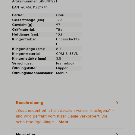
Artikelnummer:
BK-01KI221
EAN:
4045011221941
Farbe:
Grau
Gesamtlänge (cm):
19.6
Gewicht (g):
97
Griffmaterial:
Titan
Heftlänge (cm):
10.9
Klingenfarbe:
Unbeschichte
t
Klingenlänge (cm):
8.7
Klingenmaterial:
CPM-S-35VN
Klingenstärke (mm):
3.5
Verschluss:
Framelock
Öffnungshilfe:
Flipper
Öffnungsmechanismus:
Manuell
Beschreibung
„Bescheidenheit ist ein Zeichen wahrer Intelligenz“ –
und wird perfekt vom Kizer Genie verkörpert. Die
schnitthaltige Klinge…
Mehr
Hersteller