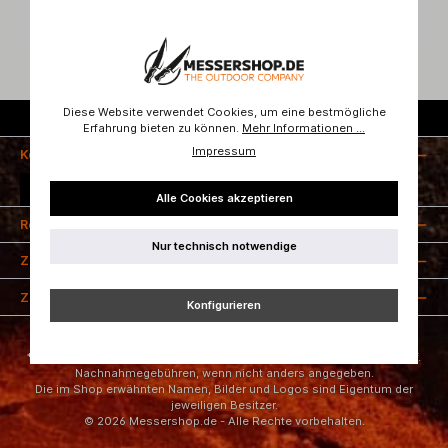
Diese Website verwendet Cookies, um eine bestmögliche
Kostenloser Versand ab 50 Euro
Erfahrung bieten zu können.
Mehr Informationen ...
Impressum
Kontakt
Vertrag widerrufen
Alle Cookies akzeptieren
Rechtliches
Nur technisch notwendige
Zahlungsarten
Zertifizierung
Konfigurieren
* Alle Preise inkl. gesetzl. Mehrwertsteuer zzgl.
Versandkosten
und ggf.
Nachnahmegebühren, wenn nicht anders angegeben.
Die im Shop erwähnten Namen, Bilder und Logos sind Eigentum der
jeweiligen Besitzer.
© 2026 Messershop.de - Alle Rechte vorbehalten.