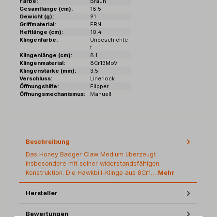
Farbe:
Braun
Gesamtlänge (cm):
18.5
Gewicht (g):
91
Griffmaterial:
FRN
Heftlänge (cm):
10.4
Klingenfarbe:
Unbeschichte
t
Klingenlänge (cm):
8.1
Klingenmaterial:
8Cr13MoV
Klingenstärke (mm):
3.5
Verschluss:
Linerlock
Öffnungshilfe:
Flipper
Öffnungsmechanismus:
Manuell
Beschreibung
Das Honey Badger Claw Medium überzeugt
insbesondere mit seiner widerstandsfähigen
Konstruktion. Die Hawkbill-Klinge aus 8Cr1…
Mehr
Hersteller
Bewertungen