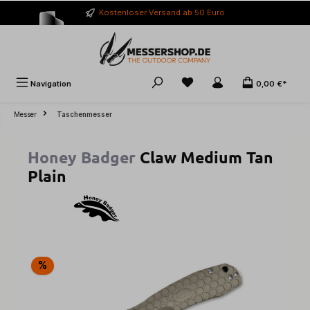
alt springen
Kostenloser Versand ab 50 Euro
Navigation
0,00 €*
Messer
Taschenmesser
Honey Badger
Claw Medium Tan
Plain
Bildergalerie überspringen
%