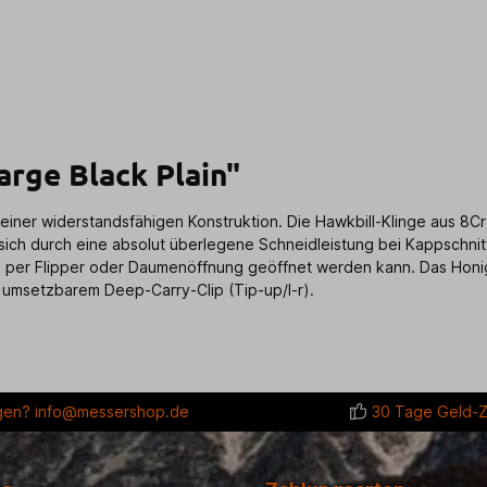
rge Black Plain"
er widerstandsfähigen Konstruktion. Die Hawkbill-Klinge aus 8Cr13
sich durch eine absolut überlegene Schneidleistung bei Kappschni
die per Flipper oder Daumenöffnung geöffnet werden kann. Das Hon
 umsetzbarem Deep-Carry-Clip (Tip-up/l-r).
gen?
info@messershop.de
30 Tage Geld-Z