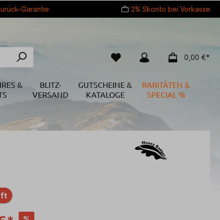
urück-Garantie
2% Skonto bei Vorkasse
0,00 €*
IRES &
BLITZ-
GUTSCHEINE &
RARITÄTEN &
TS
VERSAND
KATALOGE
SPECIAL %
ft
%