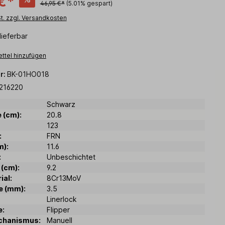
€*
46,95 €*
(5.01% gespart)
St. zzgl. Versandkosten
lieferbar
ttel hinzufügen
r:
BK-01HO018
216220
Schwarz
 (cm):
20.8
123
:
FRN
m):
11.6
:
Unbeschichtet
 (cm):
9.2
ial:
8Cr13MoV
e (mm):
3.5
Linerlock
e:
Flipper
chanismus:
Manuell