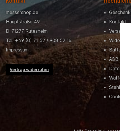
Kontakt
Rechtlich
messershop.de
Geschenk
Hauptstraße 49
Kontakt
D-71277 Rutesheim
Versand &
Tel. +49 (0) 71 52 / 908 52 16
Widerrufs
Impressum
Batteriev
AGB
Datensch
Vertrag widerrufen
Waffenrec
Stahlschlü
Cookies