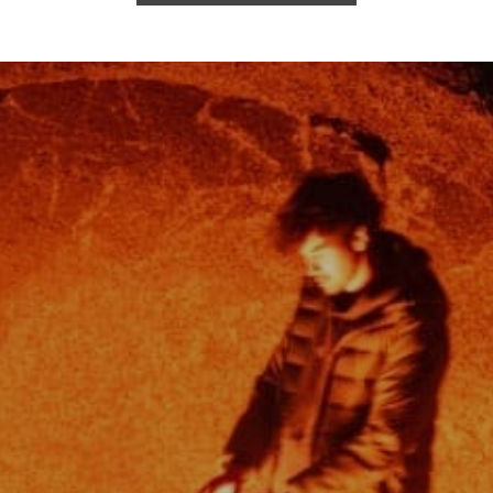
ehrwertsteuer zzgl.
Versandkosten
und ggf. Nachnahmegebühren, w
op erwähnten Namen, Bilder und Logos sind Eigentum der jeweiligen
© 2026 Messershop.de - Alle Rechte vorbehalten.