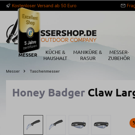
Kostenloser Versand ab 50 Euro
Fra
springen
Zur Hauptnavigation springen
KÜCHE &
MANIKÜRE &
MESSER-
MESSER
HAUSHALT
RASUR
ZUBEHÖR
Messer
Taschenmesser
Honey Badger
Claw Larg
Bildergalerie überspringen