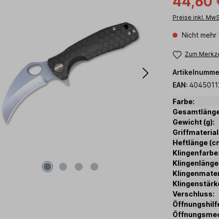
44,60 
Preise inkl. Mw
Nicht mehr 
Zum Merkze
Artikelnumme
EAN:
4045011
Farbe:
Gesamtlänge
Gewicht (g):
Griffmaterial
Heftlänge (c
Klingenfarbe
Klingenlänge
Klingenmater
Klingenstärk
Verschluss:
Öffnungshilf
Öffnungsme