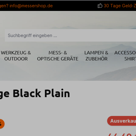
gen?
info@messershop.de
30 Tage Geld-Z
WERKZEUG &
MESS- &
LAMPEN &
ACCESSO
OUTDOOR
OPTISCHE GERÄTE
ZUBEHÖR
SHIR
e Black Plain
Ausverkau
%