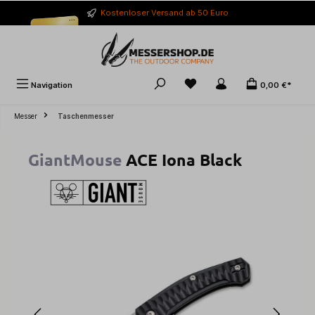
alt springen
Kostenloser Versand ab 50 Euro
Navigation
0,00 €*
Messer
Taschenmesser
GiantMouse
ACE Iona Black
Bildergalerie überspringen