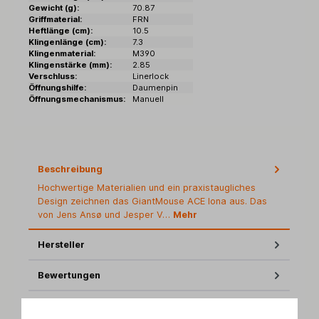
Gewicht (g):
70.87
Griffmaterial:
FRN
Heftlänge (cm):
10.5
Klingenlänge (cm):
7.3
Klingenmaterial:
M390
Klingenstärke (mm):
2.85
Verschluss:
Linerlock
Öffnungshilfe:
Daumenpin
Öffnungsmechanismus:
Manuell
Beschreibung
Hochwertige Materialien und ein praxistaugliches
Design zeichnen das GiantMouse ACE Iona aus. Das
von Jens Ansø und Jesper V…
Mehr
Hersteller
Bewertungen