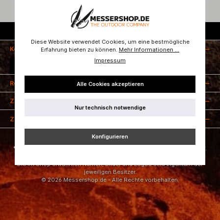
Kostenloser Versand ab 50 Euro
Diese Website verwendet Cookies, um eine bestmögliche
Kontakt
Erfahrung bieten zu können.
Mehr Informationen ...
Impressum
Vertrag widerrufen
Rechtliches
Alle Cookies akzeptieren
Zahlungsarten
Nur technisch notwendige
Zertifizierung
Konfigurieren
* Alle Preise inkl. gesetzl. Mehrwertsteuer zzgl.
Versandkosten
und ggf.
Nachnahmegebühren, wenn nicht anders angegeben.
Die im Shop erwähnten Namen, Bilder und Logos sind Eigentum der
jeweiligen Besitzer.
© 2026 Messershop.de - Alle Rechte vorbehalten.