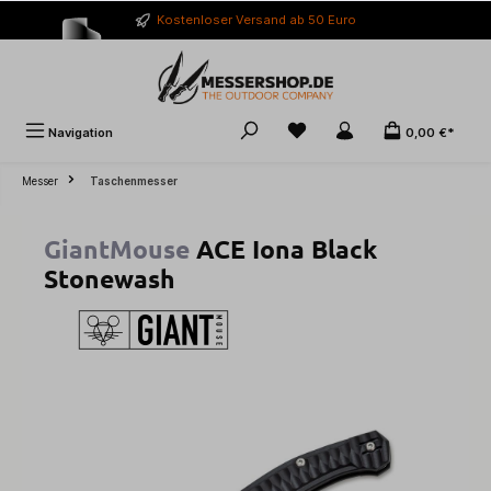
alt springen
Kostenloser Versand ab 50 Euro
Navigation
0,00 €*
Messer
Taschenmesser
GiantMouse
ACE Iona Black
Stonewash
Bildergalerie überspringen