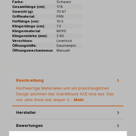
Farbe:
Schwarz
Gesamtlänge (cm):
17.8
Gewicht (g):
70.87
Griffmaterial:
FRN
Heftlänge (cm):
10.5
Klingenlänge (cm):
7.3
Klingenmaterial:
M390
Klingenstärke (mm):
2.85
Verschluss:
Linerlock
Öffnungshilfe:
Daumenpin
Öffnungsmechanismus:
Manuell
Beschreibung
Hochwertige Materialien und ein praxistaugliches
Design zeichnen das GiantMouse ACE Iona aus. Das
von Jens Ansø und Jesper V…
Mehr
Hersteller
Bewertungen