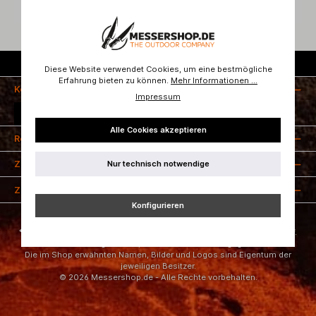
Kostenloser Versand ab 50 Euro
Diese Website verwendet Cookies, um eine bestmögliche
Erfahrung bieten zu können.
Mehr Informationen ...
Kontakt
Impressum
Vertrag widerrufen
Alle Cookies akzeptieren
Rechtliches
Nur technisch notwendige
Zahlungsarten
Zertifizierung
Konfigurieren
* Alle Preise inkl. gesetzl. Mehrwertsteuer zzgl.
Versandkosten
und ggf.
Nachnahmegebühren, wenn nicht anders angegeben.
Die im Shop erwähnten Namen, Bilder und Logos sind Eigentum der
jeweiligen Besitzer.
© 2026 Messershop.de - Alle Rechte vorbehalten.