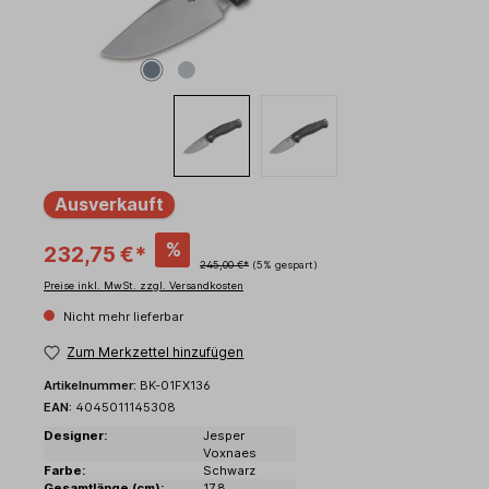
Ausverkauft
%
232,75 €*
245,00 €*
(5% gespart)
Preise inkl. MwSt. zzgl. Versandkosten
Nicht mehr lieferbar
Zum Merkzettel hinzufügen
Artikelnummer:
BK-01FX136
EAN:
4045011145308
Designer:
Jesper
Voxnaes
Farbe:
Schwarz
Gesamtlänge (cm):
17.8