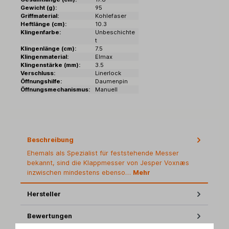
Gewicht (g):
95
Griffmaterial:
Kohlefaser
Heftlänge (cm):
10.3
Klingenfarbe:
Unbeschichte
t
Klingenlänge (cm):
7.5
Klingenmaterial:
Elmax
Klingenstärke (mm):
3.5
Verschluss:
Linerlock
Öffnungshilfe:
Daumenpin
Öffnungsmechanismus:
Manuell
Beschreibung
Ehemals als Spezialist für feststehende Messer
bekannt, sind die Klappmesser von Jesper Voxnæs
inzwischen mindestens ebenso…
Mehr
Hersteller
Bewertungen