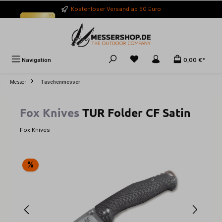
alt springen
Kostenloser Versand ab 50 Euro
Navigation
0,00 €*
Messer
Taschenmesser
Fox Knives
TUR Folder CF Satin
Fox Knives
Bildergalerie überspringen
%