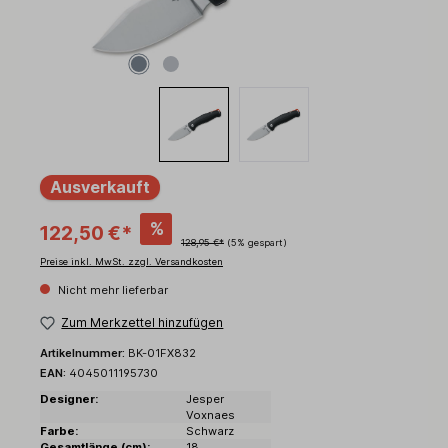
Ausverkauft
%
122,50 €*
128,95 €*
(5% gespart)
Preise inkl. MwSt. zzgl. Versandkosten
Nicht mehr lieferbar
Zum Merkzettel hinzufügen
Artikelnummer:
BK-01FX832
EAN:
4045011195730
Designer:
Jesper
Voxnaes
Farbe:
Schwarz
Gesamtlänge (cm):
18