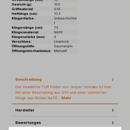
Gewicht (g):
100
Griffmaterial:
G10
Heftlänge (cm):
10.5
Klingenfarbe:
Unbeschichte
t
Klingenlänge (cm):
7.5
Klingenmaterial:
N690
Klingenstärke (mm):
3
Verschluss:
Linerlock
Öffnungshilfe:
Daumenpin
Öffnungsmechanismus:
Manuell
Beschreibung
Der bewährte TUR Folder von Jesper Voxnæs ist hier
mit einer Beschalung aus G10 und einer satinierten
Klinge aus Böhler N690…
Mehr
Hersteller
Bewertungen