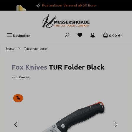
alt springen
Kostenloser Versand ab 50 Euro
Navigation
0,00 €*
Messer
Taschenmesser
Fox Knives
TUR Folder Black
Fox Knives
Bildergalerie überspringen
%