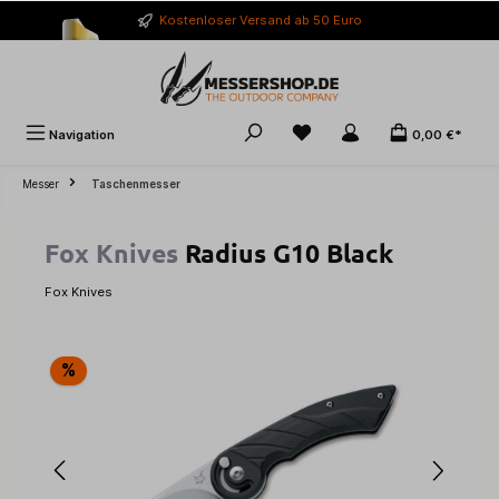
alt springen
Kostenloser Versand ab 50 Euro
Navigation
0,00 €*
Messer
Taschenmesser
Fox Knives
Radius G10 Black
Fox Knives
Bildergalerie überspringen
%