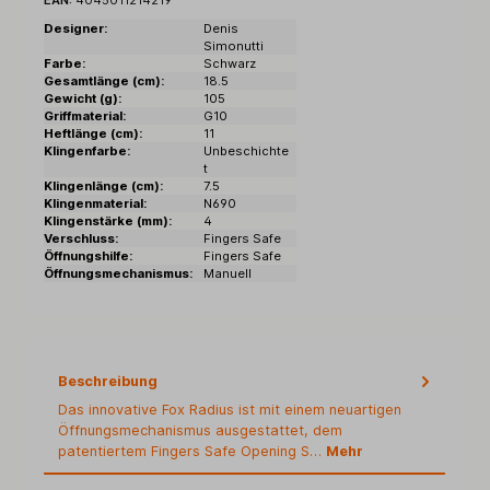
Designer:
Denis
Simonutti
Farbe:
Schwarz
Gesamtlänge (cm):
18.5
Gewicht (g):
105
Griffmaterial:
G10
Heftlänge (cm):
11
Klingenfarbe:
Unbeschichte
t
Klingenlänge (cm):
7.5
Klingenmaterial:
N690
Klingenstärke (mm):
4
Verschluss:
Fingers Safe
Öffnungshilfe:
Fingers Safe
Öffnungsmechanismus:
Manuell
Beschreibung
Das innovative Fox Radius ist mit einem neuartigen
Öffnungsmechanismus ausgestattet, dem
patentiertem Fingers Safe Opening S…
Mehr