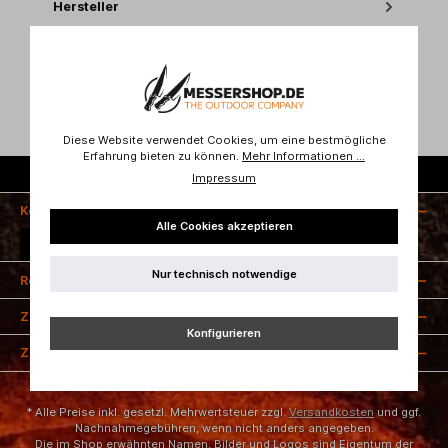
Hersteller
Bewertungen
Diese Website verwendet Cookies, um eine bestmögliche
Erfahrung bieten zu können.
Mehr Informationen ...
Kostenloser Versand ab 50 Euro
Impressum
Kontakt
Alle Cookies akzeptieren
Vertrag widerrufen
Nur technisch notwendige
Rechtliches
Zahlungsarten
Konfigurieren
Zertifizierung
* Alle Preise inkl. gesetzl. Mehrwertsteuer zzgl.
Versandkosten
und ggf.
Nachnahmegebühren, wenn nicht anders angegeben.
Die im Shop erwähnten Namen, Bilder und Logos sind Eigentum der