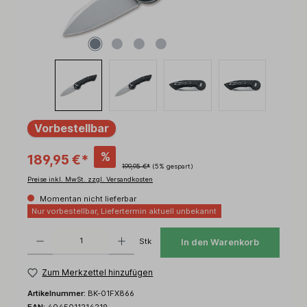
Vorbestellbar
%
189,95 €*
199,95 €*
(5% gespart)
Preise inkl. MwSt. zzgl. Versandkosten
Momentan nicht lieferbar
Nur vorbestellbar, Liefertermin aktuell unbekannt
Produkt Anzahl: Gib den gewünschten Wert ein oder benutze die Schaltflächen um d
Stk
In den Warenkorb
Zum Merkzettel hinzufügen
Artikelnummer:
BK-01FX866
EAN:
4045011214219