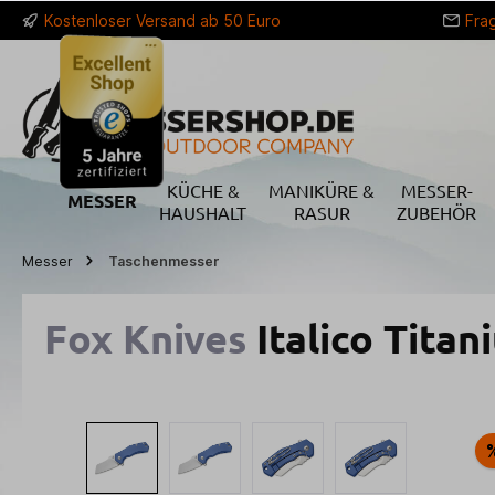
Kostenloser Versand ab 50 Euro
Fra
springen
Zur Hauptnavigation springen
KÜCHE &
MANIKÜRE &
MESSER-
MESSER
HAUSHALT
RASUR
ZUBEHÖR
Messer
Taschenmesser
Fox Knives
Italico Titan
Bildergalerie überspringen