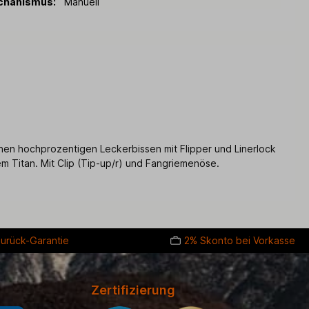
chanismus:
Manuell
einen hochprozentigen Leckerbissen mit Flipper und Linerlock
m Titan. Mit Clip (Tip-up/r) und Fangriemenöse.
urück-Garantie
2% Skonto bei Vorkasse
Zertifizierung