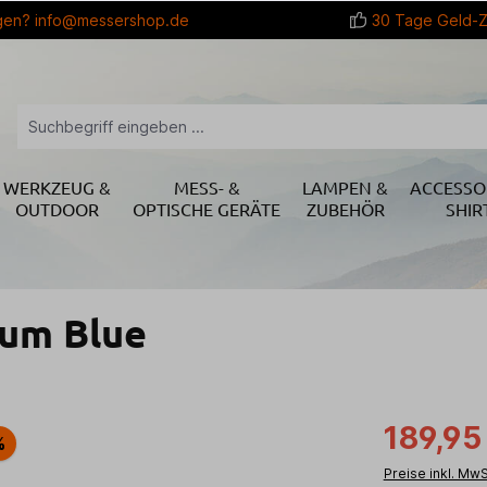
gen?
info@messershop.de
30 Tage Geld-Z
WERKZEUG &
MESS- &
LAMPEN &
ACCESSO
OUTDOOR
OPTISCHE GERÄTE
ZUBEHÖR
SHIR
ium Blue
189,95
%
Preise inkl. Mw