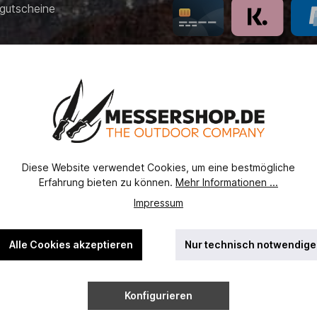
gutscheine
 Bezahlung
recht
erordnung
utz
ht
Diese Website verwendet Cookies, um eine bestmögliche
Erfahrung bieten zu können.
Mehr Informationen ...
ssel
Impressum
Alle Cookies akzeptieren
Nur technisch notwendige
Konfigurieren
ehrwertsteuer zzgl.
Versandkosten
und ggf. Nachnahmegebühren, w
op erwähnten Namen, Bilder und Logos sind Eigentum der jeweiligen