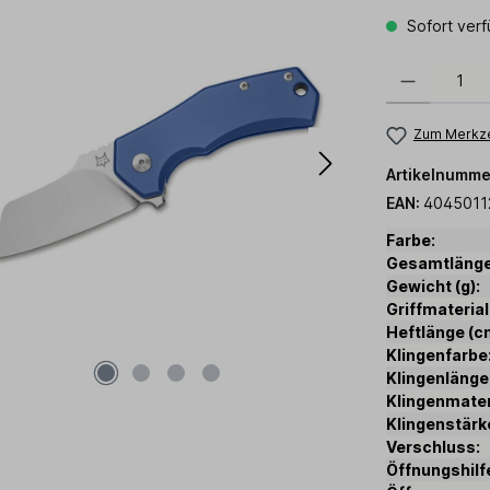
Sofort verf
Produkt Anzahl:
Zum Merkze
Artikelnumme
EAN:
4045011
Farbe:
Gesamtlänge
Gewicht (g):
Griffmaterial
Heftlänge (c
Klingenfarbe
Klingenlänge
Klingenmater
Klingenstärk
Verschluss:
Öffnungshilf