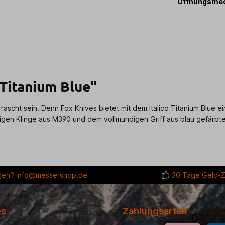
Öffnungsme
 Titanium Blue"
rrascht sein. Denn Fox Knives bietet mit dem Italico Titanium Blue 
figen Klinge aus M390 und dem vollmundigen Griff aus blau gefärbte
gen?
info@messershop.de
30 Tage Geld-Z
es
Zahlungsarten