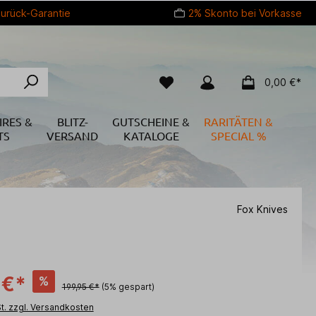
urück-Garantie
2% Skonto bei Vorkasse
0,00 €*
IRES &
BLITZ-
GUTSCHEINE &
RARITÄTEN &
TS
VERSAND
KATALOGE
SPECIAL %
Fox Knives
 €*
%
199,95 €*
(5% gespart)
St. zzgl. Versandkosten