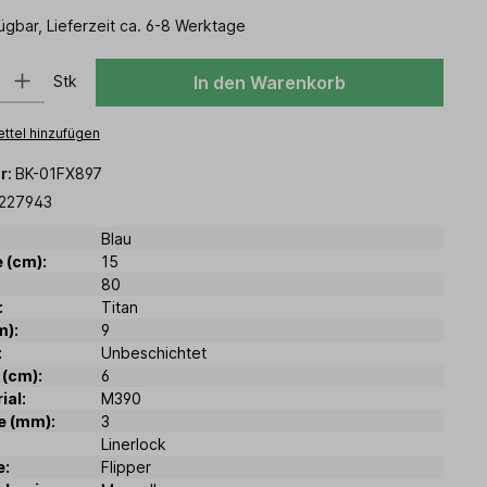
ügbar, Lieferzeit ca. 6-8 Werktage
 Gib den gewünschten Wert ein oder benutze die Schaltflächen um die Anz
Stk
In den Warenkorb
ttel hinzufügen
r:
BK-01FX897
227943
Blau
 (cm):
15
80
:
Titan
m):
9
:
Unbeschichtet
 (cm):
6
ial:
M390
e (mm):
3
Linerlock
e:
Flipper