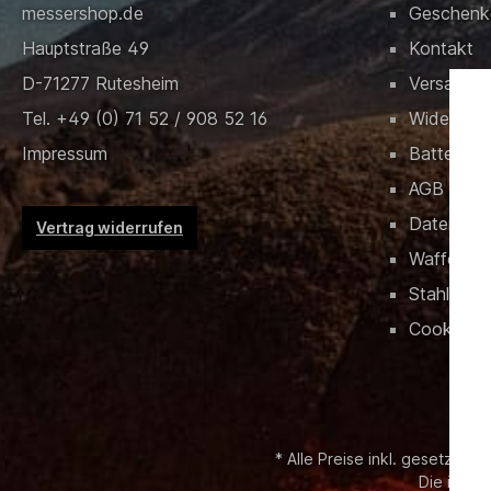
messershop.de
Geschenk
Hauptstraße 49
Kontakt
D-71277 Rutesheim
Versand &
Tel. +49 (0) 71 52 / 908 52 16
Widerrufs
Impressum
Batteriev
AGB
Datensch
Vertrag widerrufen
Waffenrec
Stahlschlü
Cookies
* Alle Preise inkl. gesetzl. M
Die im Sh