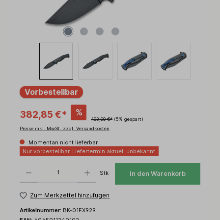
Vorbestellbar
%
382,85 €*
403,00 €*
(5% gespart)
Preise inkl. MwSt. zzgl. Versandkosten
Momentan nicht lieferbar
Nur vorbestellbar, Liefertermin aktuell unbekannt
Produkt Anzahl: Gib den gewünschten Wert ein oder benutze die Schaltflächen um d
Stk
In den Warenkorb
Zum Merkzettel hinzufügen
Artikelnummer:
BK-01FX929
EAN:
4045011240102