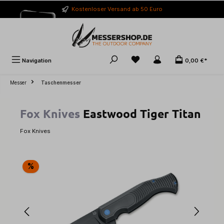
alt springen
Kostenloser Versand ab 50 Euro
Navigation
0,00 €*
Messer
Taschenmesser
Fox Knives
Eastwood Tiger Titan
Fox Knives
Bildergalerie überspringen
%