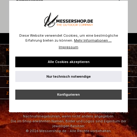
Bewertungen
Diese Website verwendet Cookies, um eine bestmögliche
Kostenloser Versand ab 50 Euro
Erfahrung bieten zu können.
Mehr Informationen ...
Impressum
Kontakt
Vertrag widerrufen
Alle Cookies akzeptieren
Rechtliches
Nur technisch notwendige
Zahlungsarten
Zertifizierung
Konfigurieren
* Alle Preise inkl. gesetzl. Mehrwertsteuer zzgl.
Versandkosten
und ggf.
Nachnahmegebühren, wenn nicht anders angegeben.
Die im Shop erwähnten Namen, Bilder und Logos sind Eigentum der
jeweiligen Besitzer.
© 2026 Messershop.de - Alle Rechte vorbehalten.