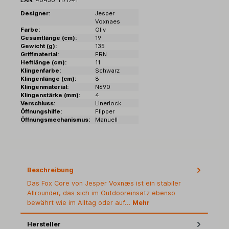
Designer:
Jesper
Voxnaes
Farbe:
Oliv
Gesamtlänge (cm):
19
Gewicht (g):
135
Griffmaterial:
FRN
Heftlänge (cm):
11
Klingenfarbe:
Schwarz
Klingenlänge (cm):
8
Klingenmaterial:
N690
Klingenstärke (mm):
4
Verschluss:
Linerlock
Öffnungshilfe:
Flipper
Öffnungsmechanismus:
Manuell
Beschreibung
Das Fox Core von Jesper Voxnæs ist ein stabiler
Allrounder, das sich im Outdooreinsatz ebenso
bewährt wie im Alltag oder auf…
Mehr
Hersteller