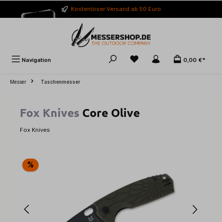
alt springen
Kostenloser Versand ab 50 Euro
Navigation
0,00 €*
Messer
Taschenmesser
Fox Knives
Core Olive
Fox Knives
Bildergalerie überspringen
%