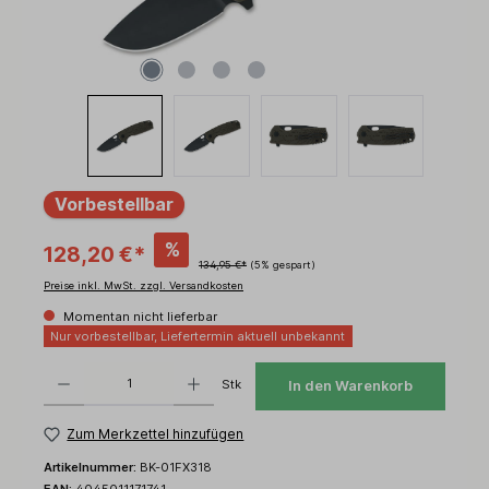
Vorbestellbar
%
128,20 €*
134,95 €*
(5% gespart)
Preise inkl. MwSt. zzgl. Versandkosten
Momentan nicht lieferbar
Nur vorbestellbar, Liefertermin aktuell unbekannt
Produkt Anzahl: Gib den gewünschten Wert ein oder benutze die Schaltflächen um d
Stk
In den Warenkorb
Zum Merkzettel hinzufügen
Artikelnummer:
BK-01FX318
EAN:
4045011171741