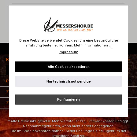
Bewertungen
Diese Website verwendet Cookies, um eine bestmögliche
Erfahrung bieten zu können.
Mehr Informationen ...
Kostenloser Versand ab 50 Euro
Impressum
Kontakt
Alle Cookies akzeptieren
Vertrag widerrufen
Rechtliches
Nur technisch notwendige
Zahlungsarten
Konfigurieren
Zertifizierung
* Alle Preise inkl. gesetzl. Mehrwertsteuer zzgl.
Versandkosten
und ggf.
Nachnahmegebühren, wenn nicht anders angegeben.
Die im Shop erwähnten Namen, Bilder und Logos sind Eigentum der
jeweiligen Besitzer.