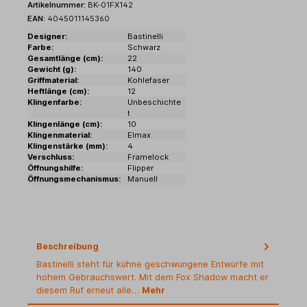
Artikelnummer:
BK-01FX142
EAN:
4045011145360
Designer:
Bastinelli
Farbe:
Schwarz
Gesamtlänge (cm):
22
Gewicht (g):
140
Griffmaterial:
Kohlefaser
Heftlänge (cm):
12
Klingenfarbe:
Unbeschichte
t
Klingenlänge (cm):
10
Klingenmaterial:
Elmax
Klingenstärke (mm):
4
Verschluss:
Framelock
Öffnungshilfe:
Flipper
Öffnungsmechanismus:
Manuell
Beschreibung
Bastinelli steht für kühne geschwungene Entwürfe mit
hohem Gebrauchswert. Mit dem Fox Shadow macht er
diesem Ruf erneut alle…
Mehr