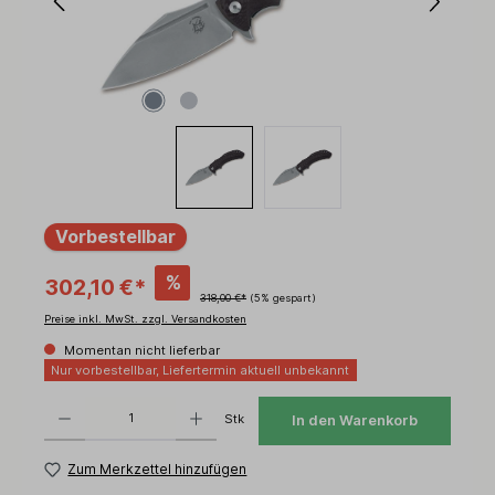
Vorbestellbar
%
302,10 €*
318,00 €*
(5% gespart)
Preise inkl. MwSt. zzgl. Versandkosten
Momentan nicht lieferbar
Nur vorbestellbar, Liefertermin aktuell unbekannt
Produkt Anzahl: Gib den gewünschten Wert ein oder benutze die Schaltflächen um d
Stk
In den Warenkorb
Zum Merkzettel hinzufügen