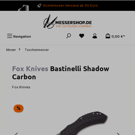
alt springen
Kostenloser Versand ab 50 Euro
Navigation
0,00 €*
Messer
Taschenmesser
Fox Knives
Bastinelli Shadow
Carbon
Fox Knives
Bildergalerie überspringen
%