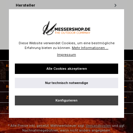
Hersteller
Bewertungen
Diese Website verwendet Cookies, um eine bestmögliche
Erfahrung bieten zu können.
Mehr Informationen ...
Impressum
Kostenloser Versand ab 50 Euro
Kontakt
Alle Cookies akzeptieren
Vertrag widerrufen
Nur technisch notwendige
Rechtliches
Zahlungsarten
Konfigurieren
Zertifizierung
* Alle Preise inkl. gesetzl. Mehrwertsteuer zzgl.
Versandkosten
und ggf.
Nachnahmegebühren, wenn nicht anders angegeben.