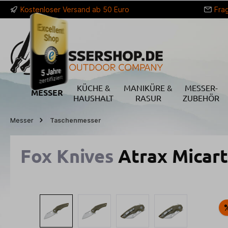
Kostenloser Versand ab 50 Euro
Fra
springen
Zur Hauptnavigation springen
KÜCHE &
MANIKÜRE &
MESSER-
MESSER
HAUSHALT
RASUR
ZUBEHÖR
Messer
Taschenmesser
Fox Knives
Atrax Micar
Bildergalerie überspringen