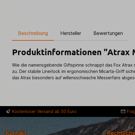
Beschreibung
Hersteller
Bewertungen
Produktinformationen "Atrax 
Wie die namensgebende Giftspinne schnappt das Fox Atrax m
zu. Der stabile Linerlock im ergonomischen Micarta-Griff sic
das Atrax besonders auf willensschwache Messerfans abgeseh
Kostenloser Versand ab 50 Euro
Fra
Kontakt
Rechtlich