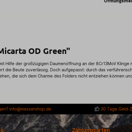
Öffnungsme
Micarta OD Green"
it Hilfe der großzügigen Daumenöffnung an der 8Cr13MoV Klinge m
hert die Beute zuverlässig. Doch aufgepasst: durch das verführeris
en, die sich dem Charme des Folders nicht entziehen können und 
gen?
info@messershop.de
30 Tage Geld-Z
es
Zahlungsarten