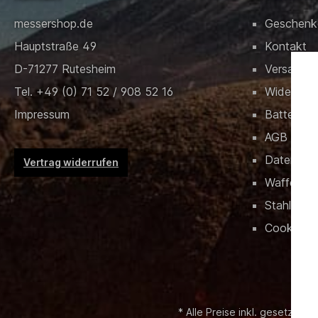
messershop.de
Geschenk
Hauptstraße 49
Kontakt
D-71277 Rutesheim
Versand &
Tel. +49 (0) 71 52 / 908 52 16
Widerrufs
Impressum
Batteriev
AGB
Datensch
Vertrag widerrufen
Waffenrec
Stahlschlü
Cookies
* Alle Preise inkl. gesetzl. M