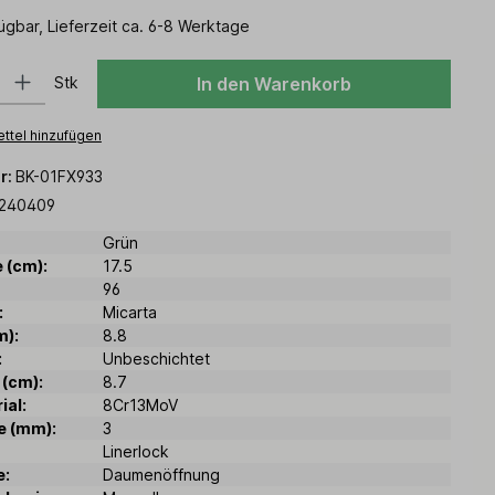
ügbar, Lieferzeit ca. 6-8 Werktage
 Gib den gewünschten Wert ein oder benutze die Schaltflächen um die Anz
Stk
In den Warenkorb
ttel hinzufügen
r:
BK-01FX933
240409
Grün
 (cm):
17.5
96
:
Micarta
m):
8.8
:
Unbeschichtet
 (cm):
8.7
ial:
8Cr13MoV
e (mm):
3
Linerlock
e:
Daumenöffnung