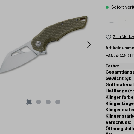
Sofort verf
Produkt Anzahl:
Zum Merkze
Artikelnumme
EAN:
4045011
Farbe:
Gesamtlänge
Gewicht (g):
Griffmaterial
Heftlänge (c
Klingenfarbe
Klingenlänge
Klingenmater
Klingenstärk
Verschluss:
Öffnungshilf