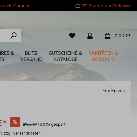
urück-Garantie
2% Skonto bei Vorkasse
0,00 €*
IRES &
BLITZ-
GUTSCHEINE &
RARITÄTEN &
TS
VERSAND
KATALOGE
SPECIAL %
Fox Knives
€*
%
29,95 €*
(3.01% gespart)
St. zzgl. Versandkosten