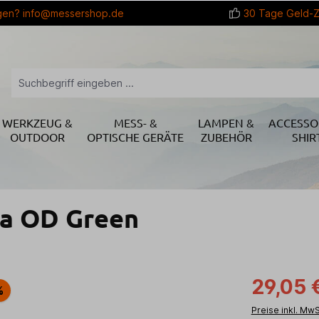
gen?
info@messershop.de
30 Tage Geld-Z
WERKZEUG &
MESS- &
LAMPEN &
ACCESSO
OUTDOOR
OPTISCHE GERÄTE
ZUBEHÖR
SHIR
ta OD Green
29,05 
%
Preise inkl. Mw