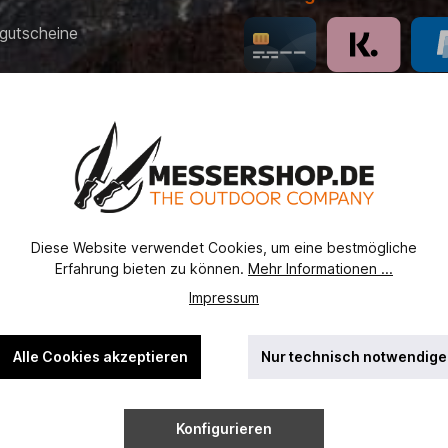
gutscheine
 Bezahlung
recht
erordnung
utz
Diese Website verwendet Cookies, um eine bestmögliche
ht
Erfahrung bieten zu können.
Mehr Informationen ...
ssel
Impressum
Alle Cookies akzeptieren
Nur technisch notwendige
Konfigurieren
ehrwertsteuer zzgl.
Versandkosten
und ggf. Nachnahmegebühren, w