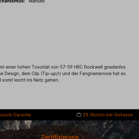
chanismus:
Manuell
it einer hohen Toxizität von 57-59 HRC Rockwell gnadenlos
che Design, dem Clip (Tip-up/r) und der Fangriemenöse hat es
somit leicht ins Netz gehen.
urück-Garantie
2% Skonto bei Vorkasse
Zertifizierung