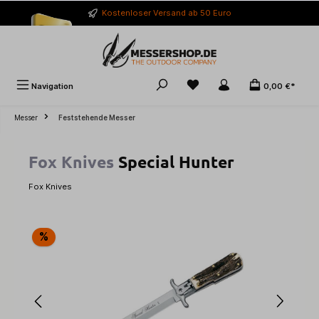
alt springen
Kostenloser Versand ab 50 Euro
Navigation
0,00 €*
Messer
Feststehende Messer
Fox Knives
Special Hunter
Fox Knives
Bildergalerie überspringen
%