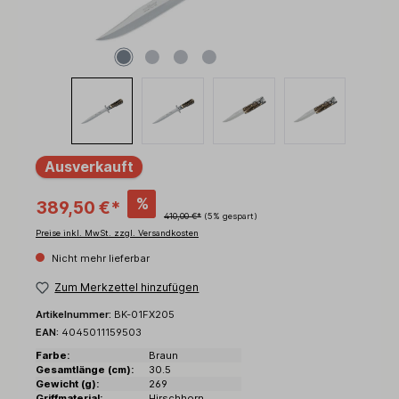
Ausverkauft
%
389,50 €*
410,00 €*
(5% gespart)
Preise inkl. MwSt. zzgl. Versandkosten
Nicht mehr lieferbar
Zum Merkzettel hinzufügen
Artikelnummer:
BK-01FX205
EAN:
4045011159503
Farbe:
Braun
Gesamtlänge (cm):
30.5
Gewicht (g):
269
Griffmaterial:
Hirschhorn