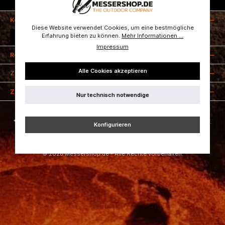
Kostenloser Versand ab 50 Euro
Kontakt
Diese Website verwendet Cookies, um eine bestmögliche
Erfahrung bieten zu können.
Mehr Informationen ...
Vertrag widerrufen
Impressum
Rechtliches
Alle Cookies akzeptieren
Zahlungsarten
Zertifizierung
Nur technisch notwendige
* Alle Preise inkl. gesetzl. Mehrwertsteuer zzgl.
Versandkosten
und ggf.
Konfigurieren
Nachnahmegebühren, wenn nicht anders angegeben.
Die im Shop erwähnten Namen, Bilder und Logos sind Eigentum der
jeweiligen Besitzer.
© 2026 Messershop.de - Alle Rechte vorbehalten.