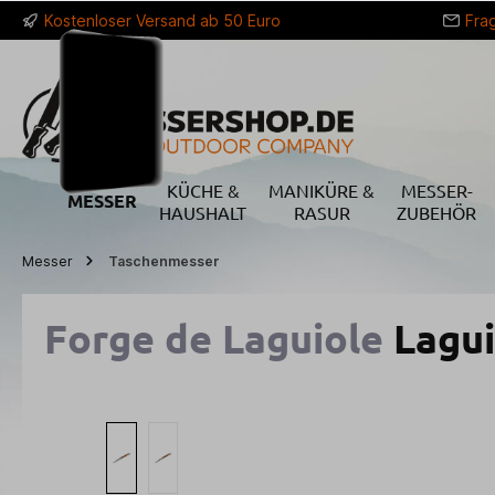
Kostenloser Versand ab 50 Euro
Fra
springen
Zur Hauptnavigation springen
KÜCHE &
MANIKÜRE &
MESSER-
MESSER
HAUSHALT
RASUR
ZUBEHÖR
Messer
Taschenmesser
Forge de Laguiole
Lagui
Bildergalerie überspringen