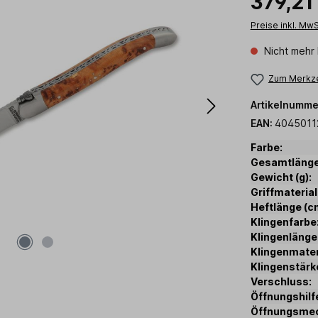
379,21
Preise inkl. Mw
Nicht mehr 
Zum Merkze
Artikelnumme
EAN:
4045011
Farbe:
Gesamtlänge
Gewicht (g):
Griffmaterial
Heftlänge (c
Klingenfarbe
Klingenlänge
Klingenmater
Klingenstärk
Verschluss:
Öffnungshilf
Öffnungsme