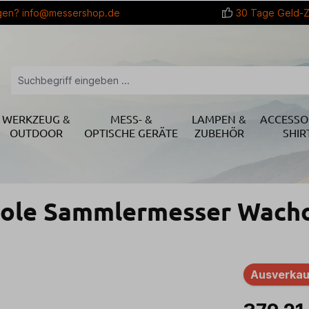
gen?
info@messershop.de
30 Tage Geld-Z
WERKZEUG &
MESS- &
LAMPEN &
ACCESSO
OUTDOOR
OPTISCHE GERÄTE
ZUBEHÖR
SHIR
ole Sammlermesser Wacho
Ausverkau