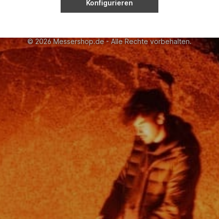
Konfigurieren
ehrwertsteuer zzgl.
Versandkosten
und ggf. Nachnahmegebühren, w
op erwähnten Namen, Bilder und Logos sind Eigentum der jeweiligen
© 2026 Messershop.de - Alle Rechte vorbehalten.