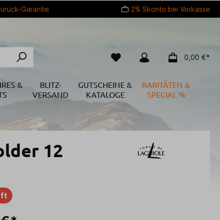
urück-Garantie
2% Skonto bei Vorkasse
0,00 €*
IRES &
BLITZ-
GUTSCHEINE &
RARITÄTEN &
TS
VERSAND
KATALOGE
SPECIAL %
lder 12
ft