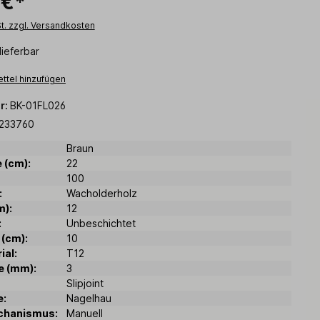
 €*
St. zzgl. Versandkosten
lieferbar
ttel hinzufügen
r:
BK-01FL026
233760
Braun
 (cm):
22
100
:
Wacholderholz
m):
12
:
Unbeschichtet
 (cm):
10
ial:
T12
e (mm):
3
Slipjoint
e:
Nagelhau
chanismus:
Manuell