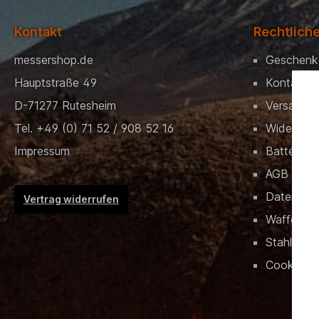
Kontakt
Rechtlich
messershop.de
Geschenk
Hauptstraße 49
Kontakt
D-71277 Rutesheim
Versand &
Tel. +49 (0) 71 52 / 908 52 16
Widerrufs
Impressum
Batteriev
AGB
Datensch
Vertrag widerrufen
Waffenrec
Stahlschlü
Cookies