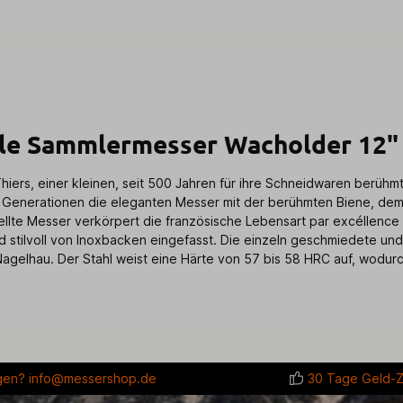
ole Sammlermesser Wacholder 12"
hiers, einer kleinen, seit 500 Jahren für ihre Schneidwaren berühm
it Generationen die eleganten Messer mit der berühmten Biene, dem
tellte Messer verkörpert die französische Lebensart par excéllence
stilvoll von Inoxbacken eingefasst. Die einzeln geschmiedete und ge
Nagelhau. Der Stahl weist eine Härte von 57 bis 58 HRC auf, wodurch
gen?
info@messershop.de
30 Tage Geld-Z