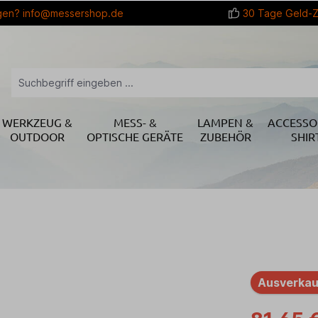
gen?
info@messershop.de
30 Tage Geld-Z
WERKZEUG &
MESS- &
LAMPEN &
ACCESSO
OUTDOOR
OPTISCHE GERÄTE
ZUBEHÖR
SHIR
Ausverkau