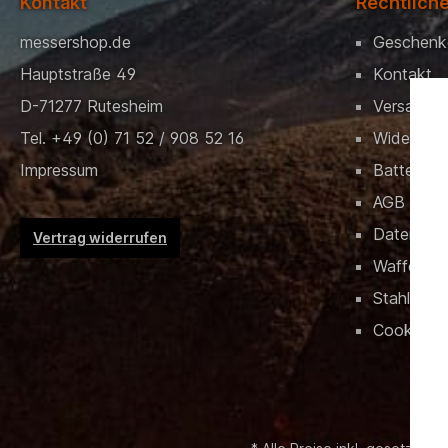
Kontakt
Rechtlich
messershop.de
Geschenk
Hauptstraße 49
Kontakt
D-71277 Rutesheim
Versand &
Tel. +49 (0) 71 52 / 908 52 16
Widerrufs
Impressum
Batteriev
AGB
Datensch
Vertrag widerrufen
Waffenrec
Stahlschlü
Cookies