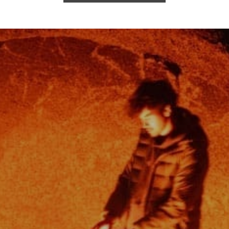
ehrwertsteuer zzgl.
Versandkosten
und ggf. Nachnahmegebühren, w
op erwähnten Namen, Bilder und Logos sind Eigentum der jeweiligen
© 2026 Messershop.de - Alle Rechte vorbehalten.