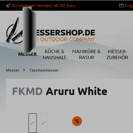
Kostenloser Versand ab 50 Euro
Fra
springen
Zur Hauptnavigation springen
KÜCHE &
MANIKÜRE &
MESSER-
MESSER
HAUSHALT
RASUR
ZUBEHÖR
Messer
Taschenmesser
FKMD
Aruru White
Bildergalerie überspringen
%