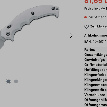
81,65 
Preise inkl. Mw
Nicht mehr 
Zum Merkze
Artikelnumme
EAN:
4045011
Farbe:
Gesamtlänge
Gewicht (g):
Griffmaterial
Heftlänge (c
Klingenfarbe
Klingenlänge
Klingenmater
Klingenstärk
Verschluss:
Öffnungshilf
Öffnungsme