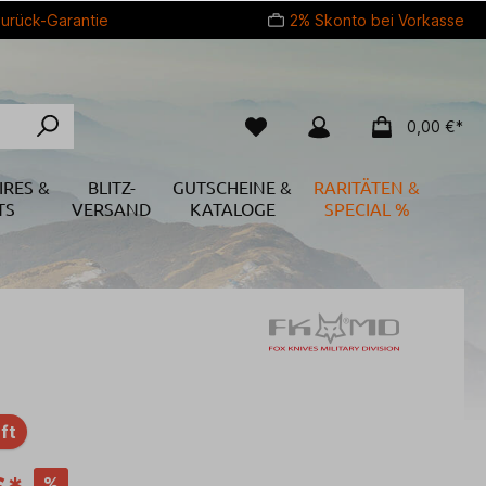
urück-Garantie
2% Skonto bei Vorkasse
0,00 €*
IRES &
BLITZ-
GUTSCHEINE &
RARITÄTEN &
TS
VERSAND
KATALOGE
SPECIAL %
ft
%