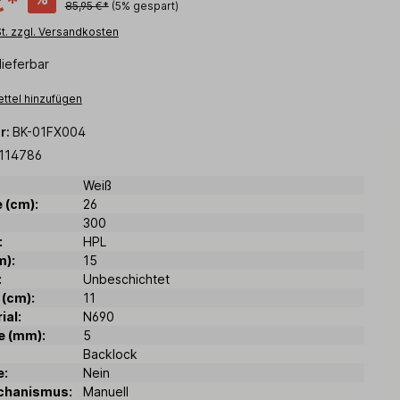
€*
85,95 €*
(5% gespart)
St. zzgl. Versandkosten
lieferbar
ttel hinzufügen
r:
BK-01FX004
114786
Weiß
 (cm):
26
300
:
HPL
m):
15
:
Unbeschichtet
 (cm):
11
ial:
N690
e (mm):
5
Backlock
e:
Nein
chanismus:
Manuell