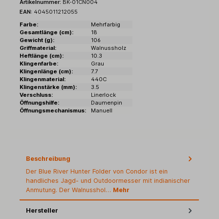
Artikelnummer:
BK-01CN004
EAN:
4045011212055
Farbe:
Mehrfarbig
Gesamtlänge (cm):
18
Gewicht (g):
106
Griffmaterial:
Walnussholz
Heftlänge (cm):
10.3
Klingenfarbe:
Grau
Klingenlänge (cm):
7.7
Klingenmaterial:
440C
Klingenstärke (mm):
3.5
Verschluss:
Linerlock
Öffnungshilfe:
Daumenpin
Öffnungsmechanismus:
Manuell
Beschreibung
Der Blue River Hunter Folder von Condor ist ein
handliches Jagd- und Outdoormesser mit indianischer
Anmutung. Der Walnusshol…
Mehr
Hersteller