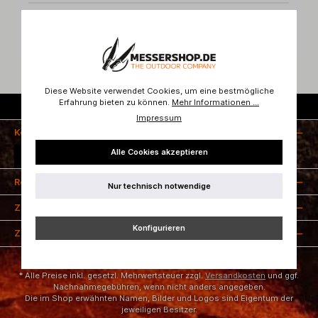
Bewertungen
Diese Website verwendet Cookies, um eine bestmögliche
Erfahrung bieten zu können.
Mehr Informationen ...
Kostenloser Versand ab 50 Euro
Impressum
Kontakt
Alle Cookies akzeptieren
Vertrag widerrufen
Rechtliches
Nur technisch notwendige
Zahlungsarten
Konfigurieren
Zertifizierung
* Alle Preise inkl. gesetzl. Mehrwertsteuer zzgl.
Versandkosten
und ggf.
Nachnahmegebühren, wenn nicht anders angegeben.
Die im Shop erwähnten Namen, Bilder und Logos sind Eigentum der
jeweiligen Besitzer.