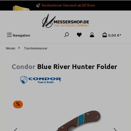
alt springen
Kostenloser Versand ab 50 Euro
Navigation
0,00 €*
Messer
Taschenmesser
Condor
Blue River Hunter Folder
Bildergalerie überspringen
%