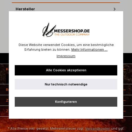
Hersteller
Bewertungen
Diese Website verwendet Cookies, um eine bestmögliche
Erfahrung bieten zu können.
Mehr Informationen ...
Impressum
Kostenloser Versand ab 50 Euro
Kontakt
Alle Cookies akzeptieren
Vertrag widerrufen
Nur technisch notwendige
Rechtliches
Zahlungsarten
Konfigurieren
Zertifizierung
* Alle Preise inkl. gesetzl. Mehrwertsteuer zzgl.
Versandkosten
und ggf.