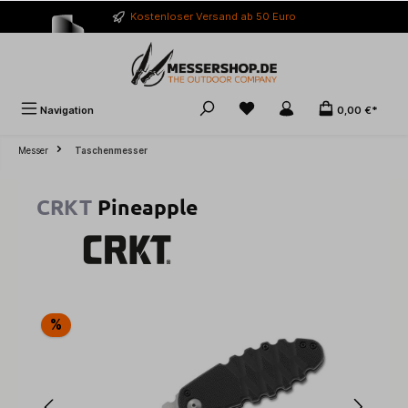
alt springen
Kostenloser Versand ab 50 Euro
Navigation
0,00 €*
Messer
Taschenmesser
CRKT
Pineapple
Bildergalerie überspringen
%