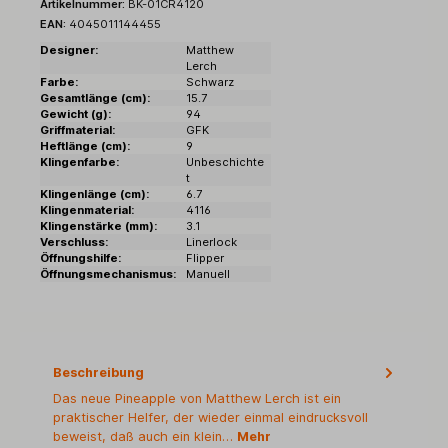
Artikelnummer:
BK-01CR4120
EAN:
4045011144455
Designer:
Matthew
Lerch
Farbe:
Schwarz
Gesamtlänge (cm):
15.7
Gewicht (g):
94
Griffmaterial:
GFK
Heftlänge (cm):
9
Klingenfarbe:
Unbeschichte
t
Klingenlänge (cm):
6.7
Klingenmaterial:
4116
Klingenstärke (mm):
3.1
Verschluss:
Linerlock
Öffnungshilfe:
Flipper
Öffnungsmechanismus:
Manuell
Beschreibung
Das neue Pineapple von Matthew Lerch ist ein
praktischer Helfer, der wieder einmal eindrucksvoll
beweist, daß auch ein klein…
Mehr