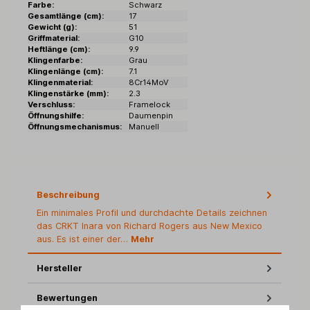
Farbe:
Schwarz
Gesamtlänge (cm):
17
Gewicht (g):
51
Griffmaterial:
G10
Heftlänge (cm):
9.9
Klingenfarbe:
Grau
Klingenlänge (cm):
7.1
Klingenmaterial:
8Cr14MoV
Klingenstärke (mm):
2.3
Verschluss:
Framelock
Öffnungshilfe:
Daumenpin
Öffnungsmechanismus:
Manuell
Beschreibung
Ein minimales Profil und durchdachte Details zeichnen
das CRKT Inara von Richard Rogers aus New Mexico
aus. Es ist einer der…
Mehr
Hersteller
Bewertungen