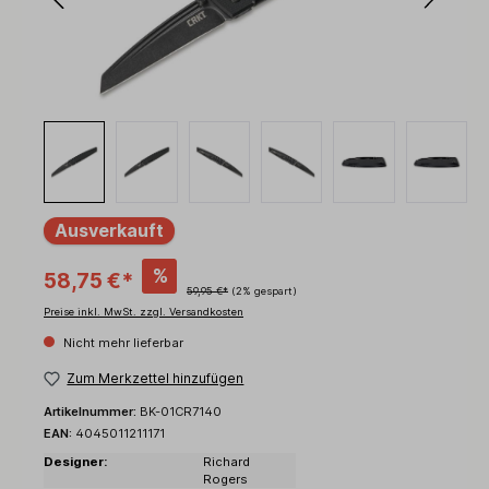
Ausverkauft
%
58,75 €*
59,95 €*
(2% gespart)
Preise inkl. MwSt. zzgl. Versandkosten
Nicht mehr lieferbar
Zum Merkzettel hinzufügen
Artikelnummer:
BK-01CR7140
EAN:
4045011211171
Designer:
Richard
Rogers