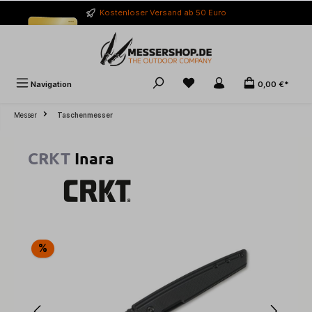
alt springen
Kostenloser Versand ab 50 Euro
Navigation
0,00 €*
Messer
Taschenmesser
CRKT
Inara
Bildergalerie überspringen
%