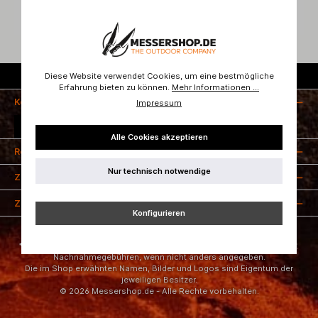
Diese Website verwendet Cookies, um eine bestmögliche
Kostenloser Versand ab 50 Euro
Erfahrung bieten zu können.
Mehr Informationen ...
Kontakt
Impressum
Vertrag widerrufen
Alle Cookies akzeptieren
Rechtliches
Nur technisch notwendige
Zahlungsarten
Zertifizierung
Konfigurieren
* Alle Preise inkl. gesetzl. Mehrwertsteuer zzgl.
Versandkosten
und ggf.
Nachnahmegebühren, wenn nicht anders angegeben.
Die im Shop erwähnten Namen, Bilder und Logos sind Eigentum der
jeweiligen Besitzer.
© 2026 Messershop.de - Alle Rechte vorbehalten.