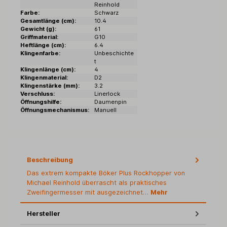
Reinhold
Farbe:
Schwarz
Gesamtlänge (cm):
10.4
Gewicht (g):
61
Griffmaterial:
G10
Heftlänge (cm):
6.4
Klingenfarbe:
Unbeschichte
t
Klingenlänge (cm):
4
Klingenmaterial:
D2
Klingenstärke (mm):
3.2
Verschluss:
Linerlock
Öffnungshilfe:
Daumenpin
Öffnungsmechanismus:
Manuell
Beschreibung
Das extrem kompakte Böker Plus Rockhopper von
Michael Reinhold überrascht als praktisches
Zweifingermesser mit ausgezeichnet…
Mehr
Hersteller