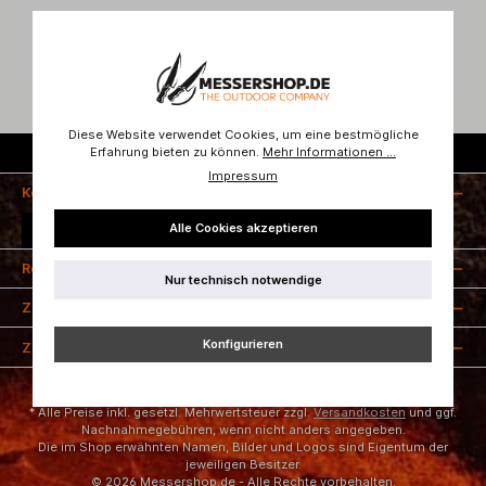
Bewertungen
Diese Website verwendet Cookies, um eine bestmögliche
Erfahrung bieten zu können.
Mehr Informationen ...
Kostenloser Versand ab 50 Euro
Impressum
Kontakt
Alle Cookies akzeptieren
Vertrag widerrufen
Rechtliches
Nur technisch notwendige
Zahlungsarten
Konfigurieren
Zertifizierung
* Alle Preise inkl. gesetzl. Mehrwertsteuer zzgl.
Versandkosten
und ggf.
Nachnahmegebühren, wenn nicht anders angegeben.
Die im Shop erwähnten Namen, Bilder und Logos sind Eigentum der
jeweiligen Besitzer.
© 2026 Messershop.de - Alle Rechte vorbehalten.