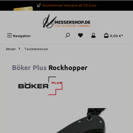
alt springen
Kostenloser Versand ab 50 Euro
Navigation
0,00 €*
Messer
Taschenmesser
Böker Plus
Rockhopper
Bildergalerie überspringen