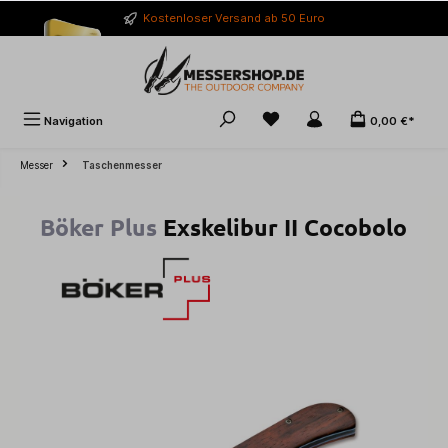
alt springen
Kostenloser Versand ab 50 Euro
Navigation
0,00 €*
Messer
Taschenmesser
Böker Plus
Exskelibur II Cocobolo
Bildergalerie überspringen