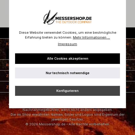
Diese Website verwendet Cookies, um eine bestmögliche
Kostenloser Versand ab 50 Euro
Erfahrung bieten zu können.
Mehr Informationen ...
Kontakt
Impressum
Vertrag widerrufen
Alle Cookies akzeptieren
Rechtliches
Nur technisch notwendige
Zahlungsarten
Zertifizierung
Konfigurieren
* Alle Preise inkl. gesetzl. Mehrwertsteuer zzgl.
Versandkosten
und ggf.
Nachnahmegebühren, wenn nicht anders angegeben.
Die im Shop erwähnten Namen, Bilder und Logos sind Eigentum der
jeweiligen Besitzer.
© 2026 Messershop.de - Alle Rechte vorbehalten.