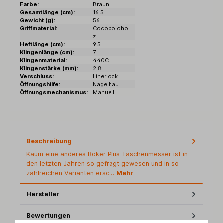
Farbe:
Braun
Gesamtlänge (cm):
16.5
Gewicht (g):
56
Griffmaterial:
Cocobolohol
z
Heftlänge (cm):
9.5
Klingenlänge (cm):
7
Klingenmaterial:
440C
Klingenstärke (mm):
2.8
Verschluss:
Linerlock
Öffnungshilfe:
Nagelhau
Öffnungsmechanismus:
Manuell
Beschreibung
Kaum eine anderes Böker Plus Taschenmesser ist in
den letzten Jahren so gefragt gewesen und in so
zahlreichen Varianten ersc…
Mehr
Hersteller
Bewertungen