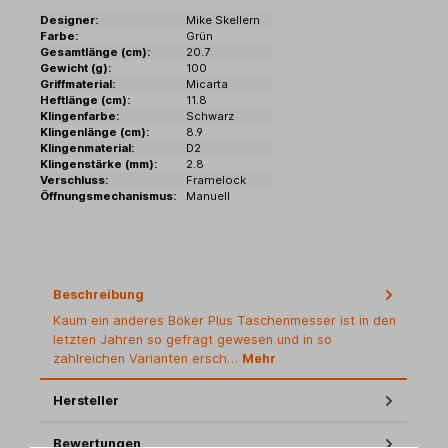
Designer:
Mike Skellern
Farbe:
Grün
Gesamtlänge (cm):
20.7
Gewicht (g):
100
Griffmaterial:
Micarta
Heftlänge (cm):
11.8
Klingenfarbe:
Schwarz
Klingenlänge (cm):
8.9
Klingenmaterial:
D2
Klingenstärke (mm):
2.8
Verschluss:
Framelock
Öffnungsmechanismus:
Manuell
Beschreibung
Kaum ein anderes Böker Plus Taschenmesser ist in den
letzten Jahren so gefragt gewesen und in so
zahlreichen Varianten ersch…
Mehr
Hersteller
Bewertungen