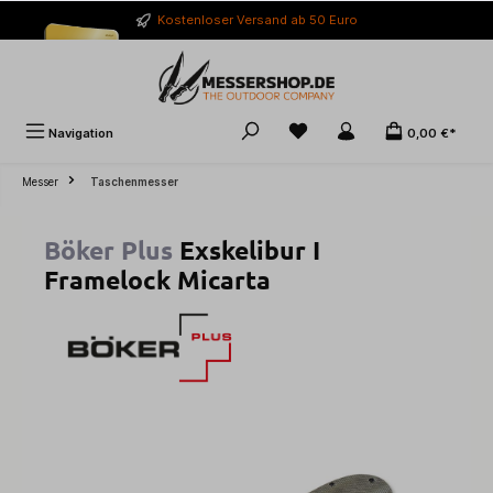
alt springen
Kostenloser Versand ab 50 Euro
Navigation
0,00 €*
Messer
Taschenmesser
Böker Plus
Exskelibur I
Framelock Micarta
Bildergalerie überspringen