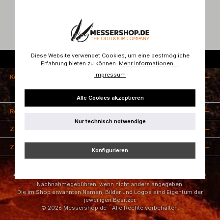
Diese Website verwendet Cookies, um eine bestmögliche
Kostenloser Versand ab 50 Euro
Erfahrung bieten zu können.
Mehr Informationen ...
Impressum
Kontakt
Vertrag widerrufen
Alle Cookies akzeptieren
Rechtliches
Nur technisch notwendige
Zahlungsarten
Zertifizierung
Konfigurieren
* Alle Preise inkl. gesetzl. Mehrwertsteuer zzgl.
Versandkosten
und ggf.
Nachnahmegebühren, wenn nicht anders angegeben.
Die im Shop erwähnten Namen, Bilder und Logos sind Eigentum der
jeweiligen Besitzer.
© 2026 Messershop.de - Alle Rechte vorbehalten.