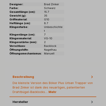
Designer:
Brad Zinker
Farbe:
Schwarz
Gesamtlänge (cm):
15.7
Gewicht (g):
35
Griffmaterial:
G10
Heftlänge (cm):
8.7
Klingenfarbe:
Unbeschichte
t
Klingenlänge (cm):
7
Klingenmaterial:
VG-10
Klingenstärke (mm):
2
Verschluss:
Backlock
Öffnungshilfe:
Nagelhau
Öffnungsmechanismus:
Manuell
Beschreibung
Die kleinste Version des Böker Plus Urban Trapper von
Brad Zinker ist dank des neuartigen, patentierten
Drahtbügel-Backlocks…
Mehr
Hersteller