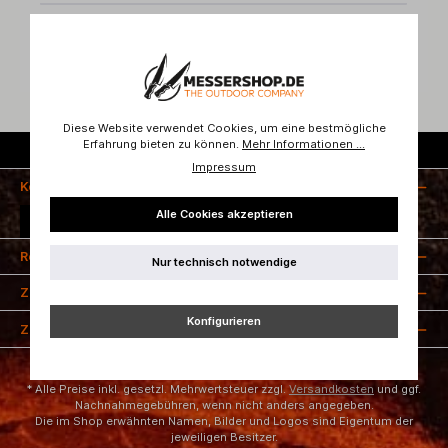
Bewertungen
Diese Website verwendet Cookies, um eine bestmögliche
Erfahrung bieten zu können.
Mehr Informationen ...
Kostenloser Versand ab 50 Euro
Impressum
Kontakt
Alle Cookies akzeptieren
Vertrag widerrufen
Rechtliches
Nur technisch notwendige
Zahlungsarten
Konfigurieren
Zertifizierung
* Alle Preise inkl. gesetzl. Mehrwertsteuer zzgl.
Versandkosten
und ggf.
Nachnahmegebühren, wenn nicht anders angegeben.
Die im Shop erwähnten Namen, Bilder und Logos sind Eigentum der
jeweiligen Besitzer.