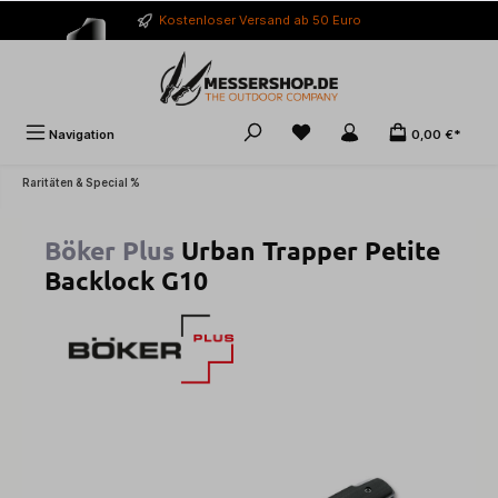
alt springen
Kostenloser Versand ab 50 Euro
Navigation
0,00 €*
Raritäten & Special %
Böker Plus
Urban Trapper Petite
Backlock G10
Bildergalerie überspringen