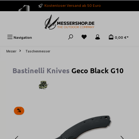
alt springen
Kostenloser Versand ab 50 Euro
Navigation
0,00 €*
Messer
Taschenmesser
Bastinelli Knives
Geco Black G10
Bildergalerie überspringen
%