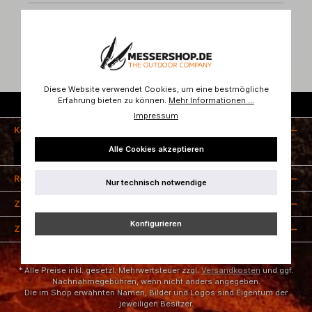
Bewertungen
Diese Website verwendet Cookies, um eine bestmögliche
Erfahrung bieten zu können.
Mehr Informationen ...
Kostenloser Versand ab 50 Euro
Impressum
Kontakt
Alle Cookies akzeptieren
Vertrag widerrufen
Rechtliches
Nur technisch notwendige
Zahlungsarten
Konfigurieren
Zertifizierung
* Alle Preise inkl. gesetzl. Mehrwertsteuer zzgl.
Versandkosten
und ggf.
Nachnahmegebühren, wenn nicht anders angegeben.
Die im Shop erwähnten Namen, Bilder und Logos sind Eigentum der
jeweiligen Besitzer.