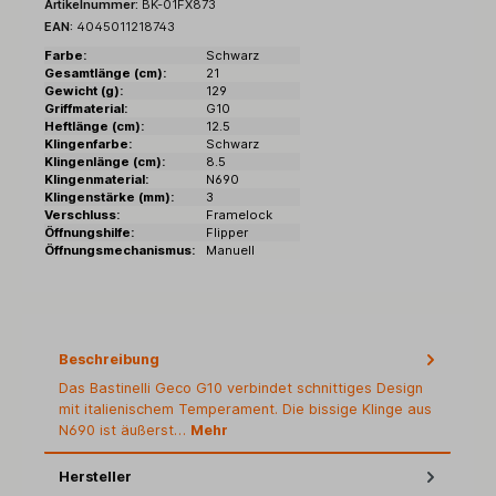
Artikelnummer:
BK-01FX873
EAN:
4045011218743
Farbe:
Schwarz
Gesamtlänge (cm):
21
Gewicht (g):
129
Griffmaterial:
G10
Heftlänge (cm):
12.5
Klingenfarbe:
Schwarz
Klingenlänge (cm):
8.5
Klingenmaterial:
N690
Klingenstärke (mm):
3
Verschluss:
Framelock
Öffnungshilfe:
Flipper
Öffnungsmechanismus:
Manuell
Beschreibung
Das Bastinelli Geco G10 verbindet schnittiges Design
mit italienischem Temperament. Die bissige Klinge aus
N690 ist äußerst…
Mehr
Hersteller