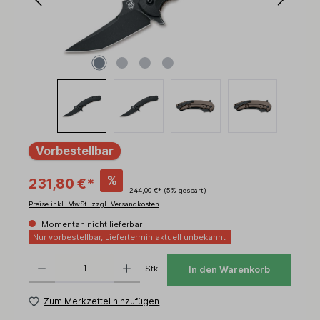
Vorbestellbar
%
231,80 €*
244,00 €*
(5% gespart)
Preise inkl. MwSt. zzgl. Versandkosten
Momentan nicht lieferbar
Nur vorbestellbar, Liefertermin aktuell unbekannt
Produkt Anzahl: Gib den gewünschten Wert ein oder benutze die Schaltflächen um d
Stk
In den Warenkorb
Zum Merkzettel hinzufügen