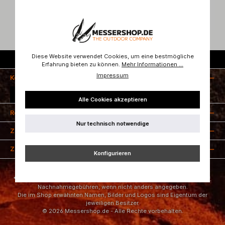
Diese Website verwendet Cookies, um eine bestmögliche
Kostenloser Versand ab 50 Euro
Erfahrung bieten zu können.
Mehr Informationen ...
Impressum
Kontakt
Vertrag widerrufen
Alle Cookies akzeptieren
Rechtliches
Nur technisch notwendige
Zahlungsarten
Zertifizierung
Konfigurieren
* Alle Preise inkl. gesetzl. Mehrwertsteuer zzgl.
Versandkosten
und ggf.
Nachnahmegebühren, wenn nicht anders angegeben.
Die im Shop erwähnten Namen, Bilder und Logos sind Eigentum der
jeweiligen Besitzer.
© 2026 Messershop.de - Alle Rechte vorbehalten.