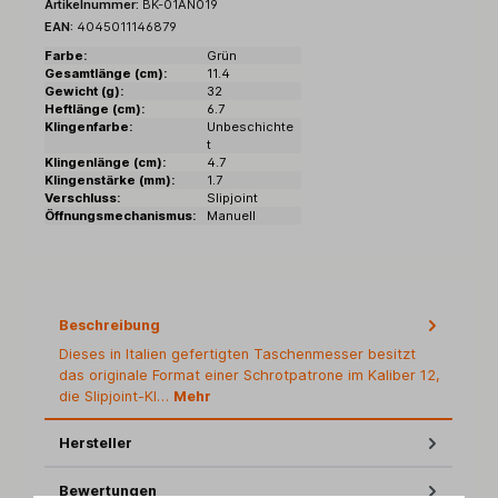
Artikelnummer:
BK-01AN019
EAN:
4045011146879
Farbe:
Grün
Gesamtlänge (cm):
11.4
Gewicht (g):
32
Heftlänge (cm):
6.7
Klingenfarbe:
Unbeschichte
t
Klingenlänge (cm):
4.7
Klingenstärke (mm):
1.7
Verschluss:
Slipjoint
Öffnungsmechanismus:
Manuell
Beschreibung
Dieses in Italien gefertigten Taschenmesser besitzt
das originale Format einer Schrotpatrone im Kaliber 12,
die Slipjoint-Kl…
Mehr
Hersteller
Bewertungen