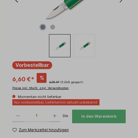
Vorbestellbar
%
6,60 €*
6,95 €*
(5.04% gespart)
Preise inkl. MwSt. zzgl. Versandkosten
Momentan nicht lieferbar
Nur vorbestellbar, Liefertermin aktuell unbekannt
Produkt Anzahl: Gib den gewünschten Wert ein oder benutze die Schaltflächen um d
Stk
In den Warenkorb
Zum Merkzettel hinzufügen