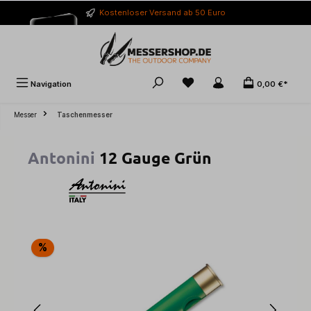
alt springen
Kostenloser Versand ab 50 Euro
Navigation
0,00 €*
Messer
Taschenmesser
Antonini
12 Gauge Grün
Bildergalerie überspringen
%